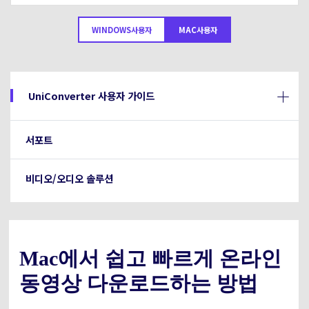
아래의 단계별 가이드를 알아보세요.
비디오/오디오
온라인 영상 편집기
WINDOWS사용자
MAC사용자
Hot
search
고객센터
UniConverter 사용에 필요한 모든 정보 및 문제 해결.
온라인 사진 편집기
크리에이티브 디자인
동영상 자르기
기술 사양
UniConverter 사용자 가이드
지원되는 형식, 장치 및 GPU의 전체 목록.
새로운 정보
DVD / CD 사용자
서포트
UniConverter 각 버전의 최신 업데이트 정보를 알아보세요.
소셜 미디어 사용자
비디오/오디오 솔루션
크리에이티브 디자인
카메라 사용자
무비 사용자
Mac에서 쉽고 빠르게 온라인
동영상 다운로드하는 방법
더 많은 솔루션 알아보기