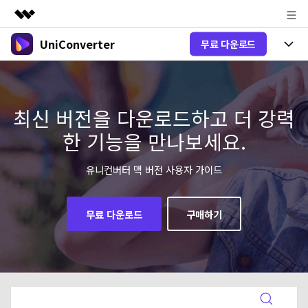
UniConverter
무료 다운로드
주요 제품
AIGC 크리에이티비티
제품 선택
비즈니스
유틸리티
개요
올인원 미디어 툴박스
최신 버전을 다운로드하고 더 강력
제품 기능
회사 소개
솔루션
한 기능을 만나보세요.
New
유니컨버터-윈도우 버전
뉴스룸
온라인 도구
음성 텍스트 변환
음성/동영상을 텍스트로 빠르고 정확
유니컨버터 맥 버전 사용자 가이드
New
하게 변환하세요.
플랜 및 가격
V17 업그레이드
온라인 오디오 편집기
유니컨버터-맥 버전
오디오 변환
무료 다운로드
구매하기
도움말 센터
Hot
블로그
동영상 변환
New
업그레이드된 뛰어난 지능형 변환 프로
Hot
도움
그램을 경험해 보세요.
DVD / CD 사용자
온라인 영상 편집기
가이드
DVD 변환
동영상 변환
AI 기능
로그인
구매하기
온라인으로 시작하기
Wondershare UniConverter를 어떻게 사용하나요?