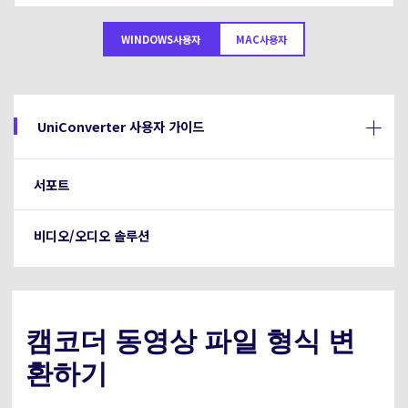
아래의 단계별 가이드를 알아보세요.
비디오/오디오
온라인 영상 편집기
WINDOWS사용자
MAC사용자
Hot
search
고객센터
UniConverter 사용에 필요한 모든 정보 및 문제 해결.
온라인 사진 편집기
크리에이티브 디자인
동영상 자르기
기술 사양
UniConverter 사용자 가이드
지원되는 형식, 장치 및 GPU의 전체 목록.
새로운 정보
DVD / CD 사용자
서포트
UniConverter 각 버전의 최신 업데이트 정보를 알아보세요.
소셜 미디어 사용자
비디오/오디오 솔루션
크리에이티브 디자인
카메라 사용자
무비 사용자
캠코더 동영상 파일 형식 변
환하기
더 많은 솔루션 알아보기