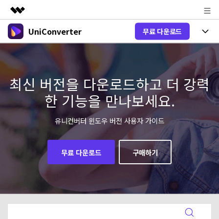
UniConverter
무료 다운로드
주요 제품
AIGC 크리에이티비티
제품 선택
비즈니스
유틸리티
개요
올인원 미디어 툴박스
최신 버전을 다운로드하고 더 강력
제품 기능
회사 소개
솔루션
한 기능을 만나보세요.
New
유니컨버터-윈도우 버전
뉴스룸
온라인 도구
음성 텍스트 변환
음성/동영상을 텍스트로 빠르고 정확
유니컨버터 윈도우 버전 사용자 가이드
New
하게 변환하세요.
플랜 및 가격
V17 업그레이드
온라인 오디오 편집기
유니컨버터-맥 버전
오디오 변환
무료 다운로드
구매하기
도움말 센터
Hot
블로그
동영상 변환
New
업그레이드된 뛰어난 지능형 변환 프로
Hot
도움
그램을 경험해 보세요.
DVD / CD 사용자
온라인 영상 편집기
가이드
DVD 변환
동영상 변환
AI 기능
로그인
구매하기
온라인으로 시작하기
Wondershare UniConverter를 어떻게 사용하나요?