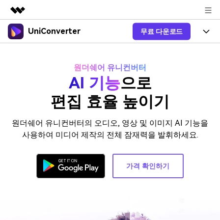
UniConverter
무료 다운로드
주요 제품
AIGC 크리에이티비티
제품 선택
비즈니스
유틸리티
원더쉐어 유니컨버터
개요
올인원 미디어 툴박스
AI 기능
으로
제품 기능
회사 소개
솔루션
편집 효율 높이기
New
유니컨버터-윈도우 버전
온라인 도구
뉴스룸
음성 텍스트 변환
음성/동영상을 텍스트로 빠르고 정
New
원더쉐어 유니컨버터의 오디오, 영상 및 이미지 AI 기능을
확하게 변환하세요.
V17 업그레이드
플랜 및 가격
사용하여 미디어 제작의 전체 잠재력을 발휘하세요.
온라인 오디오 편집기
유니컨버터-맥 버전
오디오 변환
블로그
Hot
도움말 센터
동영상 변환
가격 확인하기
New
업그레이드된 뛰어난 지능형 변환
도움
Hot
프로그램을 경험해 보세요.
DVD / CD 사용자
온라인 영상 편집기
가이드
DVD 변환
동영상 변환
로그인
온라인으로 시작하기
AI 기능
Wondershare UniConverter를 어떻게 사용하나요?