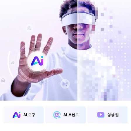
아래의 단계별 가이드를 알아보세요.
비디오/오디오
온라인 영상 편집기
Hot
search
고객센터
UniConverter 사용에 필요한 모든 정보 및 문제 해결.
온라인 사진 편집기
크리에이티브 디자인
동영상 자르기
기술 사양
지원되는 형식, 장치 및 GPU의 전체 목록.
새로운 정보
DVD / CD 사용자
UniConverter 각 버전의 최신 업데이트 정보를 알아보세요.
소셜 미디어 사용자
크리에이티브 디자인
카메라 사용자
무비 사용자
AI 도구
AI 트렌드
영상 팁
더 많은 솔루션 알아보기