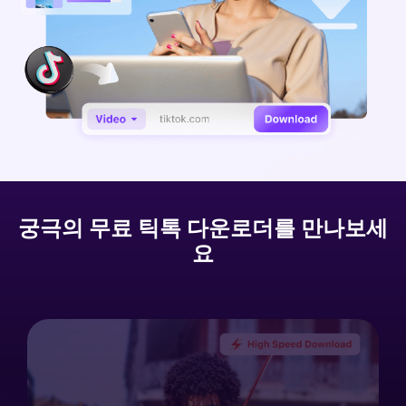
아래의 단계별 가이드를 알아보세요.
비디오/오디오
온라인 영상 편집기
Hot
search
고객센터
UniConverter 사용에 필요한 모든 정보 및 문제 해결.
온라인 사진 편집기
크리에이티브 디자인
동영상 자르기
기술 사양
지원되는 형식, 장치 및 GPU의 전체 목록.
새로운 정보
DVD / CD 사용자
UniConverter 각 버전의 최신 업데이트 정보를 알아보세요.
소셜 미디어 사용자
궁극의 무료 틱톡 다운로더를 만나보세
크리에이티브 디자인
요
카메라 사용자
무비 사용자
더 많은 솔루션 알아보기