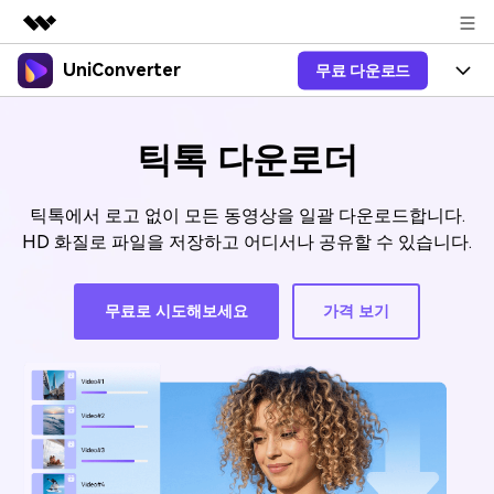
UniConverter
무료 다운로드
주요 제품
AIGC 크리에이티비티
제품 선택
비즈니스
유틸리티
틱톡 다운로더
개요
올인원 미디어 툴박스
제품 기능
회사 소개
솔루션
틱톡에서 로고 없이 모든 동영상을 일괄 다운로드합니다.
New
유니컨버터-윈도우 버전
온라인 도구
뉴스룸
음성 텍스트 변환
HD 화질로 파일을 저장하고 어디서나 공유할 수 있습니다.
음성/동영상을 텍스트로 빠르고 정
New
확하게 변환하세요.
V17 업그레이드
플랜 및 가격
온라인 오디오 편집기
무료로 시도해보세요
가격 보기
유니컨버터-맥 버전
오디오 변환
블로그
Hot
도움말 센터
동영상 변환
New
업그레이드된 뛰어난 지능형 변환
도움
Hot
프로그램을 경험해 보세요.
DVD / CD 사용자
온라인 영상 편집기
가이드
DVD 변환
동영상 변환
로그인
온라인으로 시작하기
AI 기능
Wondershare UniConverter를 어떻게 사용하나요?