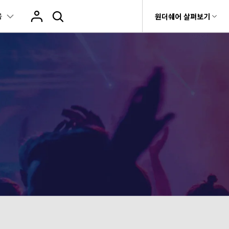
움
움말 센터
원더쉐어 살펴보기
원더쉐어 소개
이티브
카메라 사용
무비
온라인 사진 편집기
비디오/오디오
비티
 제품
유틸리티
비즈니스
자
사용자
양
자르기
사진 / 이미지 /
MP4 솔
이미지 변환
변환 >
이미지 압축
플레이어 >
rit
Dr.Fone
회사 소개
식, 장치 및 GPU의 전체 목록.
촬영 팁
루션
구
량 줄이
Recoverit
이미지 보정
압축 >
뉴스룸
워터마크 제거
동영상 합치기
t
AVCHD 솔루션
MKV 솔
상, 사진 등 복구
>
루션
플랜 및 가격
배경 제거
모두 온라인 기능 확인 >
e
AVI 솔루션
편집 >
음성 텍스트 변
MOV 솔
기 관리
도움말 센터
루션
환 >
짤 만들기
기타 인기 형식
fe
 앱
WMV 솔
공구함 >
화면 녹화 >
루션
DVD 굽기 >
MP3 솔
루션