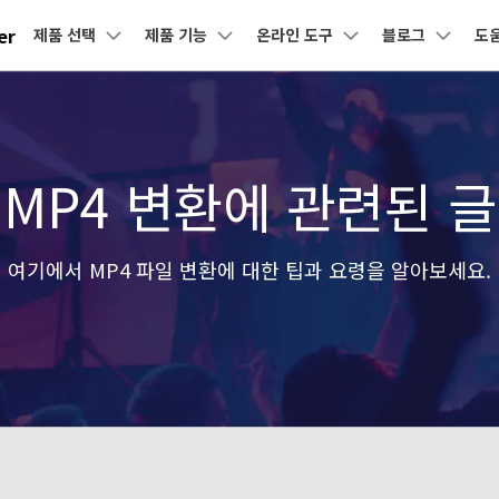
er
제품 선택
제품 기능
온라인 도구
블로그
도
제품
비즈니스
회사 소개
뉴스룸
플랜 및 가격
도
유틸리티
회사 소개
DVD / CD
소셜 미디어
크리에
AI 기능
온라인 영상 편집기
원더쉐어의 스토리
어 툴박스
 제품
마인드맵 및 다이어그램
PDF 제품
동영상 크리에이티
유틸리티
사용자
사용자
디자인
고객센터
기술 사
MP4 변환에 관련된 글
DVD 변환
유튜브 동영상
동영상 
채용 정보
AI 영상 보정 >
동영상 변환
동영상 압축
AI 이미지 보정 >
-윈도우 버전
유니컨버터-맥 버전
nt
EdrawMind
PDFelement
Filmora
Recove
 사
UniConverter 사용에 필요한 모든 정보 및
지원되는 형
PDF 제작 및 편집
데이터 복
문제 해결.
문의하기
DVD 굽기
네이버 & 트위
동영상 용
EdrawMax
UniConverter
워터마크 제거 >
동영상 보정
동영상 음원 추출
AI 자막 생성 >
도큐먼트 클라우드
Repairi
터 동영상
기
클라우드 기반 파일 관리
손상된 동영
여기에서 MP4 파일 변환에 대한 팁과 요령을 알아보세요.
DemoCreator
DVD 사용팁
텍스트 음성 변환 >
오디오 변환
모두 온라인 기능 확인 >
영상 배경 바꾸기 >
PDFelement Online
화면 녹화 팁
자막 편집
Dr.Fon
무료 온라인 PDF 도구
모바일 기
CD 솔루션
AI 영상 요약 >
사진 배경 제거 >
GIF 움
HiPDF
FamiSa
 정보
무료 올인원 온라인 PDF 도구
자녀 보호
VOB 솔루션
보컬 리무버 >
음성 변조 >
모든 제품 알아보기
더 알아보기 >