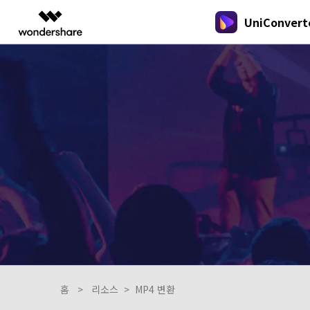
UniConvert
주요 
AIGC 크리에이티비티
개요
솔루션
New
New
New
올인원 미디
동영상 크리에이티비티
마인드맵 및 다이어그램
PDF 솔루션
엔터프라이즈
음성 텍스트 변환
가이드
온라인 오디오 편집기
DVD / CD 사용자
음성/동영상을 텍스트로 빠르고 정확
유니컨버터
Filmora
EdrawMax
PDFeleme
오디오 변환
교육
Wondershare UniConverter를 어떻게
하게 변환하세요.
DVD 변환
쉽고 재미있는 영상 편집
순서도 프로그램
용하나요?
파트너
UniConverter
EdrawMind
아래의 단계별 가이드를 알아보세요.
Hot
Hot
올인원 미디어 툴박스
마인드맵 프로그램
동영상 변환
온라인 영상 편집기
Hot
DemoCreator
업그레이드된 뛰어난 지능형 변환 프로
강력한 화면 녹화
동영상 변환
새로운 정보
그램을 경험해 보세요.
크리에이티브 디자인
Media.io
UniConverter 각 버전의 최신 업데이트
동영상 자르기
AI 동영상, 이미지, 음악 생성기
를 알아보세요.
홈
>
리소스
>
MP4 변환