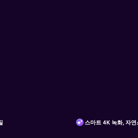
질
스마트 4K 녹화, 자
하여 놀라운 4K·8K 화질로 향
자세히
세밀한 디테일을 정교하게 복원
대로 살려 최대 240FPS의 부