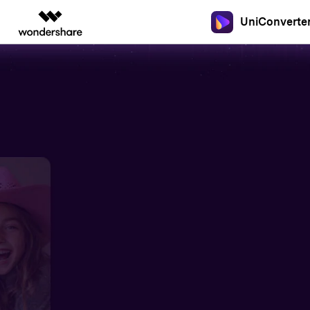
UniConverte
주요 제
AIGC 크리에이티비티
개요
솔루션
New
New
New
올인원 미디
동영상 크리에이티비티
마인드맵 및 다이어그
PDF 솔루션
엔터프라이즈
음성 텍스트 변환
가이드
온라인 오디오 편집기
DVD / CD 사용자
음성/동영상을 텍스트로 빠르고 정
유니컨버터
Filmora
EdrawMax
PDFelement
오디오 변환
교육
Wondershare UniConverter를 어떻게
확하게 변환하세요.
DVD 변환
쉽고 재미있는 영상 편집
순서도 프로그램
하나요?
파트너
아래의 단계별 가이드를 알아보세요.
UniConverter
EdrawMind
Hot
Hot
올인원 미디어 툴박스
마인드맵 프로그램
동영상 변환
제휴
온라인 영상 편집기
Hot
DemoCreator
업그레이드된 뛰어난 지능형 변환
강력한 화면 녹화
동영상 변환
새로운 정보
프로그램을 경험해 보세요.
크리에이티브 디자인
Media.io
UniConverter 각 버전의 최신 업데이트
동영상 자르기
AI 동영상, 이미지, 음악 생성기
보를 알아보세요.