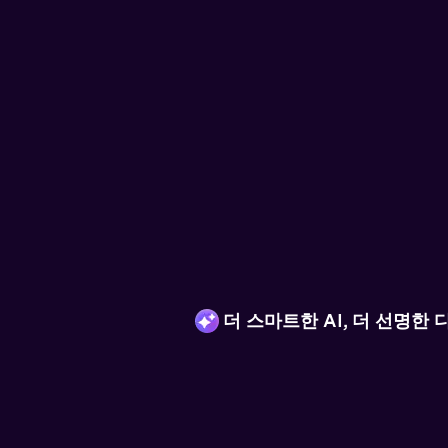
유니컨버터 영상 변환
더 스마트한 AI, 더 선명한
AI로 업그레이드된 영상 변환 
니다. 4K·8K·HDR 영상부터 대용량
는 1,000개 이상의 형식을 지원
합니다.