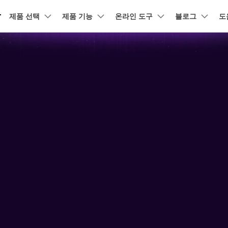
r
품
제품 선택
비즈니스
제품 기능
회사 소개
온라인 도구
블로그
도
뉴스룸
플랜 및 가격
유틸리
회사 소개
DVD / CD
소셜 미디어
크리에
AI 기능
온라인 영상 편집기
원더쉐어의 스토리
어 툴박스
램 제품
사용자
마인드맵 및 다이어그램
PDF 제품
사용자
동영상 크리에이
디자인
유틸리티
고객센터
기술 사
DVD 변환
채용 정보
유튜브 동영상
동영상 
AI 영상 보정 >
동영상 변환
동영상 압축
AI 이미지 보정 >
-윈도우 버전
유니컨버터-맥 버전
EdrawMind
PDFelement
Filmora
Recover
 사용
UniConverter 사용에 필요한 모든 정보 및
지원되는 형
PDF 제작 및 편집
데이터 
문제 해결.
문의하기
DVD 굽기
EdrawMax
네이버 & 트위
UniConverter
동영상 
워터마크 제거 >
동영상 보정
동영상 음원 추출
AI 자막 생성 >
도큐먼트 클라우드
Repairi
터 동영상
이기
클라우드 기반 파일 관리
손상된 동
DemoCreator
DVD 사용팁
텍스트 음성 변환 >
오디오 변환
모두 온라인 기능 확인 >
영상 배경 바꾸기 >
PDFelement Online
Dr.Fone
화면 녹화 팁
자막 편
무료 온라인 PDF 도구
모바일 기
CD 솔루션
AI 영상 요약 >
사진 배경 제거 >
GIF 움
HiPDF
FamiSa
 정
기
무료 올인원 온라인 PDF 도구
자녀 보호
VOB 솔루션
보컬 리무버 >
음성 변조 >
모든 제품 알아보기
더 알아보기 >