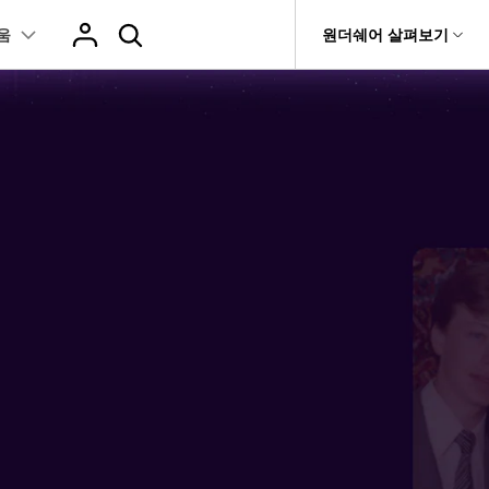
움
도움말 센터
원더쉐어 살펴보기
티
원더쉐어 소개
이티브
카메라 사용
무비
온라인 사진 편집기
비디오/오디오
티비티
 제품
유틸리티
자
사용자
비즈니스
양
자르기
사진 / 이미지 /
MP4 솔
이미지 변환
변환 >
이미지 압축
플레이어 >
it
Dr.Fone
제휴
식, 장치 및 GPU의 전체 목록.
촬영 팁
루션
복구
용량 줄
Recoverit
회사 소개
이미지 보정
압축 >
워터마크 제거
동영상 합치기
t
AVCHD 솔루
MKV 솔
영상, 사진 등 복구
>
션
루션
뉴스룸
배경 제거
모두 온라인 기능 확인 >
집
편집 >
음성 텍스트 변
AVI 솔루션
MOV 솔
기 관리
플랜 및 가격
루션
환 >
짤 만들
fe
기타 인기 형식
 앱
도움말 센터
WMV 솔
공구함 >
화면 녹화 >
루션
DVD 굽기 >
MP3 솔
루션