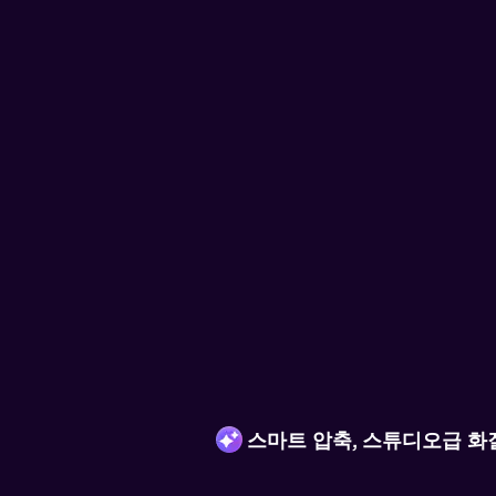
유니컨버터 영상 보정
스마트 압축, 스튜디오급 화
AI가 영상을 지능적으로 업스케일
상합니다. 인물과 애니메이션의 
하고, 노이즈는 줄이면서 질감은 그