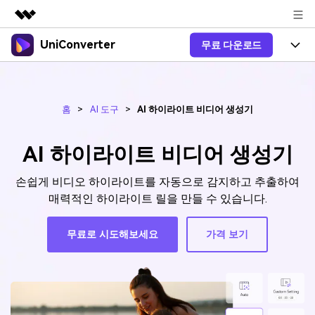
UniConverter
무료 다운로드
주요 제품
AIGC 크리에이티비티
제품 선택
비즈니스
유틸리티
개요
홈
>
AI 도구
>
AI 하이라이트 비디어 생성기
올인원 미디어 툴박스
제품 기능
회사 소개
솔루션
New
유니컨버터-윈도우 버전
AI 하이라이트 비디어 생성기
온라인 도구
뉴스룸
음성 텍스트 변환
음성/동영상을 텍스트로 빠르고 정
New
손쉽게 비디오 하이라이트를 자동으로 감지하고 추출하여
확하게 변환하세요.
V17 업그레이드
플랜 및 가격
온라인 오디오 편집기
매력적인 하이라이트 릴을 만들 수 있습니다.
유니컨버터-맥 버전
오디오 변환
블로그
Hot
도움말 센터
동영상 변환
무료로 시도해보세요
가격 보기
New
업그레이드된 뛰어난 지능형 변환
도움
Hot
프로그램을 경험해 보세요.
DVD / CD 사용자
온라인 영상 편집기
가이드
DVD 변환
동영상 변환
로그인
온라인으로 시작하기
AI 기능
Wondershare UniConverter를 어떻게 사용하나요?