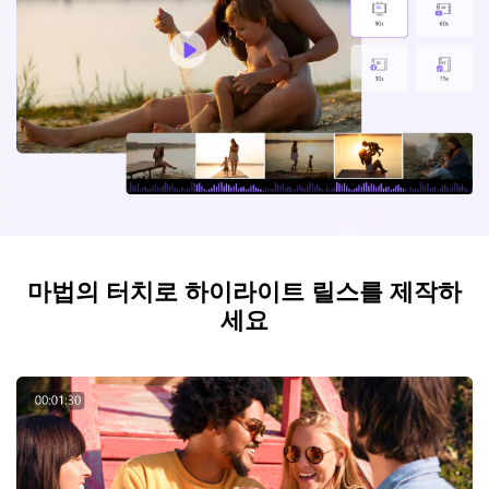
아래의 단계별 가이드를 알아보세요.
비디오/오디오
온라인 영상 편집기
Hot
search
고객센터
UniConverter 사용에 필요한 모든 정보 및 문제 해결.
온라인 사진 편집기
크리에이티브 디자인
동영상 자르기
기술 사양
지원되는 형식, 장치 및 GPU의 전체 목록.
새로운 정보
DVD / CD 사용자
UniConverter 각 버전의 최신 업데이트 정보를 알아보세요.
소셜 미디어 사용자
마법의 터치로 하이라이트 릴스를 제작하
크리에이티브 디자인
세요
카메라 사용자
무비 사용자
더 많은 솔루션 알아보기