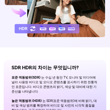
아래의 단계별 가이드를 알아보세요.
비디오/오디오
온라인 영상 편집기
Hot
search
고객센터
UniConverter 사용에 필요한 모든 정보 및 문제 해결.
온라인 사진 편집기
크리에이티브 디자인
동영상 자르기
기술 사양
지원되는 형식, 장치 및 GPU의 전체 목록.
새로운 정보
DVD / CD 사용자
UniConverter 각 버전의 최신 업데이트 정보를 알아보세요.
소셜 미디어 사용자
SDR HDR의 차이는 무엇입니까?
크리에이티브 디자인
카메라 사용자
표준 역동범위(SDR)
는 수십 년 동안 TV, 모니터 및 미디어에
널리 사용된 비디오 및 오디오 콘텐츠를 표시하기 위한 전통적
무비 사용자
인 표준입니다. 비디오 콘텐츠의 밝기, 색상 및 대비에 대한 기
준선을 나타냅니다.
더 많은 솔루션 알아보기
높은 역동범위 (HDR)
는 SDR(표준 역동범위)에 비해 밝기, 대
비 및 색상 범위를 확장하여 비디오 및 사진의 시각적 품질을