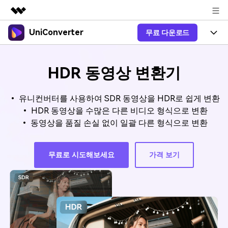
UniConverter
무료 다운로드
주요 제품
AIGC 크리에이티비티
제품 선택
비즈니스
유틸리티
HDR 동영상 변환기
개요
올인원 미디어 툴박스
제품 기능
회사 소개
솔루션
• 유니컨버터를 사용하여 SDR 동영상을 HDR로 쉽게 변환
New
유니컨버터-윈도우 버전
온라인 도구
뉴스룸
• HDR 동영상을 수많은 다른 비디오 형식으로 변환
음성 텍스트 변환
음성/동영상을 텍스트로 빠르고 정
• 동영상을 품질 손실 없이 일괄 다른 형식으로 변환
New
확하게 변환하세요.
V17 업그레이드
플랜 및 가격
온라인 오디오 편집기
유니컨버터-맥 버전
오디오 변환
무료로 시도해보세요
가격 보기
블로그
Hot
도움말 센터
동영상 변환
New
업그레이드된 뛰어난 지능형 변환
도움
Hot
프로그램을 경험해 보세요.
DVD / CD 사용자
온라인 영상 편집기
가이드
DVD 변환
동영상 변환
로그인
온라인으로 시작하기
AI 기능
Wondershare UniConverter를 어떻게 사용하나요?