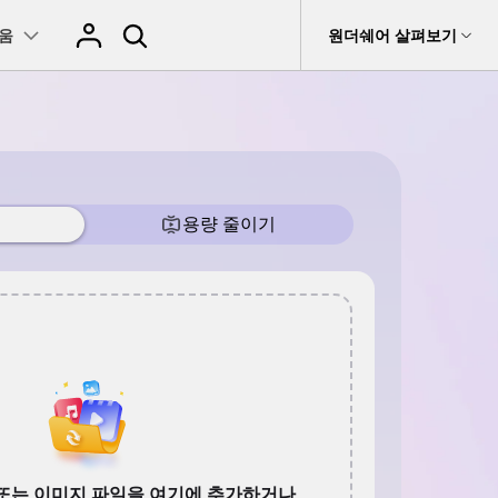
움
도움말 센터
원더쉐어 살펴보기
티
원더쉐어 소개
온라인 사진 편집기
비디오/오디오
티비티
 제품
유틸리티
비즈니스
이티
카메라 사
무비
이미지 변환
변환 >
이미지 압축
플레이어 >
rit
Dr.Fone
인
데이터 복구
용자
사용자
및
제휴
자르기
사진 / 이미지 /
MP4 솔
t
손상된 동영상, 사진 등 복구
이미지 보정
압축 >
워터마크 제거
동영상 합치기
Recoverit
촬영 팁
루션
회사 소개
>
e
모바일 기기 관리
용량 줄
배경 제거
모두 온라인 기능 확인 >
AVCHD 솔루
MKV 솔
뉴스룸
편집 >
음성 텍스트 변
션
루션
fe
자녀 보호 앱
환 >
집
플랜 및 가격
AVI 솔루션
MOV 솔
정
루션
공구함 >
화면 녹화 >
짤 만들기
도움말 센터
기타 인기 형
WMV 솔
식
DVD 굽기 >
루션
MP3 솔