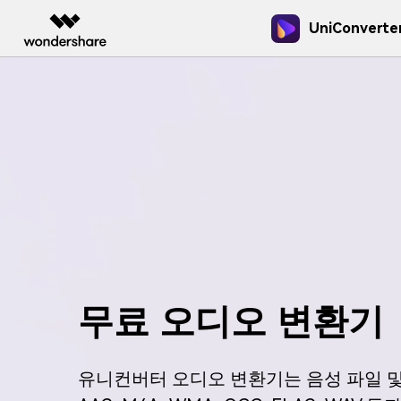
UniConverte
주요 제
AIGC 크리에이티비티
개요
솔루션
New
New
올인원 미디
동영상 크리에이티비티
마인드맵 및 다이어그
PDF 솔루션
엔터프라이즈
음성 텍스트 변환
가이드
온라인 오디오 편집기
New
음성/동영상을 텍스트로 빠르고 정
유니컨버터
오디오 변환
Filmora
EdrawMax
PDFelement
쉽고 재미있는 영상 편집
순서도 프로
Wondershare Un
교육
확하게 변환하세요.
용하나요?
DVD / CD 사용자
UniConverter
EdrawMind
올인원 미디어 툴박스
마인드맵 
아래의 단계별 가이
파트너
DVD 변환
Hot
Hot
DemoCreator
강력한 화면 녹화
동영상 변환
온라인 영상 편집기
제휴
업그레이드된 뛰어난 지능형 변환
AI 동영상, 이미지, 음악 생성
동영상 변환
Media.io
기술 사양
프로그램을 경험해 보세요.
기
Hot
지원되는 형식, 장치 
크리에이티브 디자인
무료 오디오 변환기
동영상 자르기
유니컨버터 오디오 변환기는 음성 파일 및 