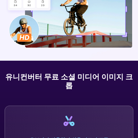
아래의 단계별 가이드를 알아보세요.
비디오/오디오
온라인 영상 편집기
Hot
search
고객센터
UniConverter 사용에 필요한 모든 정보 및 문제 해결.
온라인 사진 편집기
크리에이티브 디자인
동영상 자르기
기술 사양
지원되는 형식, 장치 및 GPU의 전체 목록.
새로운 정보
DVD / CD 사용자
UniConverter 각 버전의 최신 업데이트 정보를 알아보세요.
소셜 미디어 사용자
유니컨버터 무료 소셜 미디어 이미지 크
롭
크리에이티브 디자인
카메라 사용자
무비 사용자
더 많은 솔루션 알아보기