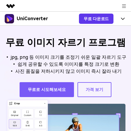
UniConverter
무료 다운로드
주요 제품
AIGC 크리에이티비티
제품 선택
비즈니스
유틸리티
무료 이미지 자르기 프로그램
개요
올인원 미디어 툴박스
제품 기능
회사 소개
솔루션
• jpg, png 등 이미지 크기를 조정기 쉬운 일괄 자르기 도구
New
유니컨버터-윈도우 버전
온라인 도구
뉴스룸
음성 텍스트 변환
• 쉽게 공유할 수 있도록 이미지를 특정 크기로 변환
음성/동영상을 텍스트로 빠르고 정
• 사진 품질을 저하시키지 않고 이미지 즉시 잘라 내기
New
확하게 변환하세요.
V17 업그레이드
플랜 및 가격
온라인 오디오 편집기
유니컨버터-맥 버전
오디오 변환
무료로 시도해보세요
가격 보기
블로그
Hot
도움말 센터
동영상 변환
New
업그레이드된 뛰어난 지능형 변환
도움
Hot
프로그램을 경험해 보세요.
DVD / CD 사용자
온라인 영상 편집기
가이드
DVD 변환
동영상 변환
로그인
온라인으로 시작하기
AI 기능
Wondershare UniConverter를 어떻게 사용하나요?