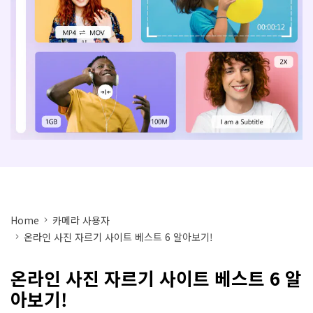
아래의 단계별 가이드를 알아보세요.
비디오/오디오
온라인 영상 편집기
Hot
search
고객센터
UniConverter 사용에 필요한 모든 정보 및 문제 해결.
온라인 사진 편집기
크리에이티브 디자인
동영상 자르기
기술 사양
지원되는 형식, 장치 및 GPU의 전체 목록.
새로운 정보
DVD / CD 사용자
UniConverter 각 버전의 최신 업데이트 정보를 알아보세요.
소셜 미디어 사용자
크리에이티브 디자인
Home
카메라 사용자
카메라 사용자
온라인 사진 자르기 사이트 베스트 6 알아보기!
무비 사용자
온라인 사진 자르기 사이트 베스트 6 알
더 많은 솔루션 알아보기
아보기!