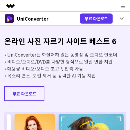
UniConverter
무료 다운로드
주요 제품
AIGC 크리에이티비티
제품 선택
비즈니스
유틸리티
온라인 사진 자르기 사이트 베스트 6
개요
올인원 미디어 툴박스
제품 기능
회사 소개
솔루션
• UniConverter는 화질저하 없는 동영상 및 오디오 인코더
New
유니컨버터-윈도우 버전
• 비디오/오디오/DVD를 다양한 형식으로 일괄 변환 지원
뉴스룸
온라인 도구
음성 텍스트 변환
• 대용량 비디오/오디오 초고속 압축 가능
음성/동영상을 텍스트로 빠르고 정확
New
• 목소리 변조, 보컬 제거 등 강력한 AI 기능 지원
하게 변환하세요.
플랜 및 가격
V17 업그레이드
온라인 오디오 편집기
유니컨버터-맥 버전
오디오 변환
도움말 센터
Hot
블로그
무료 다운로드
동영상 변환
New
업그레이드된 뛰어난 지능형 변환 프로
Hot
도움
그램을 경험해 보세요.
DVD / CD 사용자
온라인 영상 편집기
가이드
DVD 변환
동영상 변환
AI 기능
로그인
온라인으로 시작하기
Wondershare UniConverter를 어떻게 사용하나요?