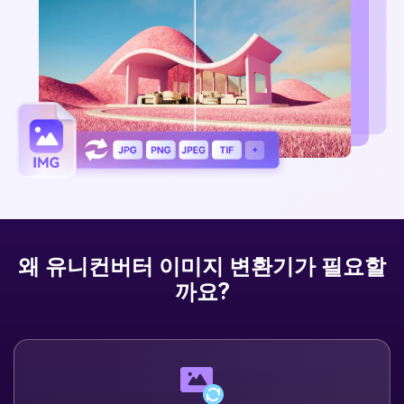
아래의 단계별 가이드를 알아보세요.
비디오/오디오
온라인 영상 편집기
Hot
search
고객센터
UniConverter 사용에 필요한 모든 정보 및 문제 해결.
온라인 사진 편집기
크리에이티브 디자인
동영상 자르기
기술 사양
지원되는 형식, 장치 및 GPU의 전체 목록.
새로운 정보
DVD / CD 사용자
UniConverter 각 버전의 최신 업데이트 정보를 알아보세요.
소셜 미디어 사용자
크리에이티브 디자인
왜 유니컨버터 이미지 변환기가 필요할
카메라 사용자
까요?
무비 사용자
더 많은 솔루션 알아보기