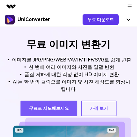
UniConverter
무료 다운로드
주요 제품
AIGC 크리에이티비티
제품 선택
비즈니스
유틸리티
무료 이미지 변환기
개요
올인원 미디어 툴박스
제품 기능
회사 소개
솔루션
• 이미지를 JPG/PNG/WEBP/AVIF/TIFF/SVG로 쉽게 변환
New
유니컨버터-윈도우 버전
온라인 도구
뉴스룸
음성 텍스트 변환
• 한 번에 여러 이미지와 사진을 일괄 변환
음성/동영상을 텍스트로 빠르고 정
• 품질 저하에 대한 걱정 없이 HD 이미지 변환
New
확하게 변환하세요.
V17 업그레이드
플랜 및 가격
• AI는 한 번의 클릭으로 이미지 및 사진 해상도를 향상시
온라인 오디오 편집기
킵니다.
유니컨버터-맥 버전
오디오 변환
블로그
Hot
도움말 센터
동영상 변환
New
무료로 시도해보세요
가격 보기
업그레이드된 뛰어난 지능형 변환
도움
Hot
프로그램을 경험해 보세요.
DVD / CD 사용자
온라인 영상 편집기
가이드
DVD 변환
동영상 변환
로그인
온라인으로 시작하기
AI 기능
Wondershare UniConverter를 어떻게 사용하나요?