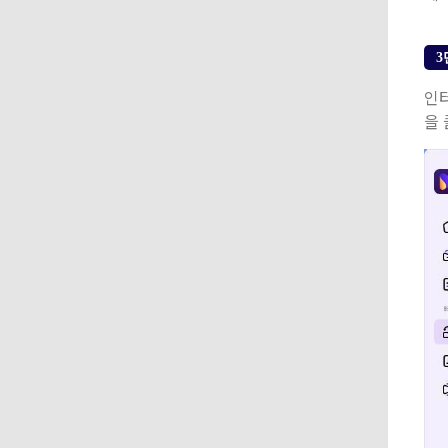
3
인
을