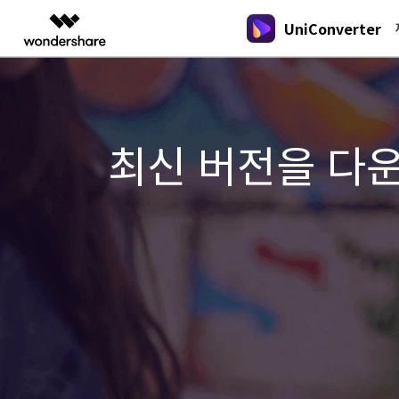
UniConverter
주요 
AIGC 크리에이티비티
개요
솔루션
New
New
New
올인원 미디
동영상 크리에이티비티
마인드맵 및 다이어그램
PDF 솔루션
엔터프라이즈
음성 텍스트 변환
가이드
온라인 오디오 편집기
DVD / CD 사용자
음성/동영상을 텍스트로 빠르고 정확
최신 버전을 다
유니컨버터
Filmora
EdrawMax
PDFeleme
오디오 변환
교육
Wondershare UniConverter를 어떻게
하게 변환하세요.
DVD 변환
쉽고 재미있는 영상 편집
순서도 프로그램
용하나요?
파트너
UniConverter
EdrawMind
아래의 단계별 가이드를 알아보세요.
Hot
Hot
올인원 미디어 툴박스
마인드맵 프로그램
동영상 변환
제휴
온라인 영상 편집기
Hot
DemoCreator
업그레이드된 뛰어난 지능형 변환 프로
강력한 화면 녹화
동영상 변환
새로운 정보
그램을 경험해 보세요.
크리에이티브 디자인
Media.io
UniConverter 각 버전의 최신 업데이트
동영상 자르기
AI 동영상, 이미지, 음악 생성기
를 알아보세요.