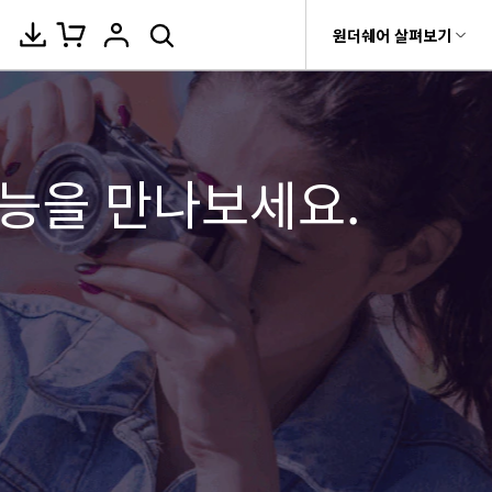
움말 센터
원더쉐어 살펴보기
원더쉐어 소개
이티브
카메라 사용
무비
온라인 사진 편집기
비디오/오디오
비티
 제품
유틸리티
비즈니스
자
사용자
양
능을 만나보세요.
자르기
사진 / 이미지 /
MP4 솔
이미지 변환
변환 >
이미지 압축
플레이어 >
rit
Dr.Fone
제휴
식, 장치 및 GPU의 전체 목록.
촬영 팁
루션
구
량 줄이
Recoverit
이미지 보정
압축 >
회사 소개
워터마크 제거
동영상 합치기
t
AVCHD 솔루션
MKV 솔
상, 사진 등 복구
>
루션
뉴스룸
배경 제거
모두 온라인 기능 확인 >
e
AVI 솔루션
편집 >
음성 텍스트 변
MOV 솔
기 관리
플랜 및 가격
루션
환 >
짤 만들기
기타 인기 형식
fe
 앱
도움말 센터
WMV 솔
공구함 >
화면 녹화 >
루션
DVD 굽기 >
MP3 솔
루션