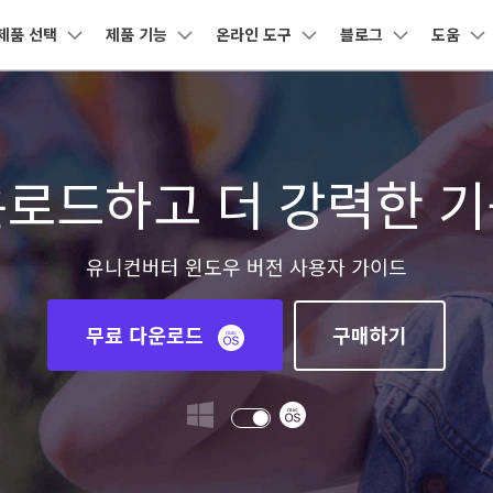
제품 선택
제품 기능
온라인 도구
블로그
도움
제품
비즈니스
회사 소개
뉴스룸
플랜 및 가격
도
유틸리티
회사 소개
DVD / CD
소셜 미디어
크리에
AI 기능
온라인 영상 편집기
원더쉐어의 스토리
어 툴박스
 제품
마인드맵 및 다이어그램
PDF 제품
동영상 크리에이티
유틸리티
사용자
사용자
디자인
고객센터
기술 사
운로드하고 더 강력한 기
DVD 변환
유튜브 동영상
동영상 
채용 정보
AI 영상 보정 >
동영상 변환
동영상 압축
AI 이미지 보정 >
-윈도우 버전
유니컨버터-맥 버전
nt
EdrawMind
PDFelement
Filmora
Recove
 사
UniConverter 사용에 필요한 모든 정보 및
지원되는 형
PDF 제작 및 편집
데이터 복
문제 해결.
문의하기
DVD 굽기
네이버 & 트위
동영상 용
EdrawMax
UniConverter
워터마크 제거 >
동영상 보정
동영상 음원 추출
AI 자막 생성 >
도큐먼트 클라우드
Repairi
터 동영상
기
클라우드 기반 파일 관리
손상된 동영
유니컨버터 윈도우 버전 사용자 가이드
DemoCreator
DVD 사용팁
텍스트 음성 변환 >
오디오 변환
모두 온라인 기능 확인 >
영상 배경 바꾸기 >
PDFelement Online
화면 녹화 팁
자막 편집
Dr.Fon
무료 다운로드
무료 온라인 PDF 도구
모바일 기
CD 솔루션
AI 영상 요약 >
사진 배경 제거 >
무료 다운로드
구매하기
GIF 움
HiPDF
FamiSa
 정보
무료 올인원 온라인 PDF 도구
자녀 보호
VOB 솔루션
보컬 리무버 >
음성 변조 >
모든 제품 알아보기
무료 다운로드
더 알아보기 >