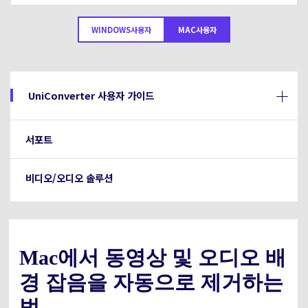
아래의 단계별 가이드를 알아보세요.
비디오/오디오
온라인 영상 편집기
WINDOWS사용자
MAC사용자
Hot
search
고객센터
UniConverter 사용에 필요한 모든 정보 및 문제 해결.
온라인 사진 편집기
크리에이티브 디자인
동영상 자르기
기술 사양
UniConverter 사용자 가이드
지원되는 형식, 장치 및 GPU의 전체 목록.
새로운 정보
DVD / CD 사용자
서포트
UniConverter 각 버전의 최신 업데이트 정보를 알아보세요.
소셜 미디어 사용자
비디오/오디오 솔루션
크리에이티브 디자인
카메라 사용자
무비 사용자
Mac에서 동영상 및 오디오 배
경 잡음을 자동으로 제거하는
더 많은 솔루션 알아보기
법