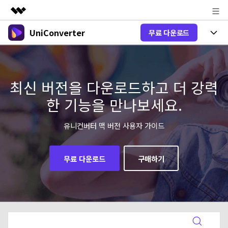
UniConverter
무료 다운로드
주요 제품
AIGC 크리에이티비티
제품 선택
비즈니스
유틸리티
개요
올인원 미디어 툴박스
최신 버전을 다운로드하고 더 강력
제품 기능
회사 소개
솔루션
한 기능을 만나보세요.
New
유니컨버터-윈도우 버전
뉴스룸
온라인 도구
음성 텍스트 변환
음성/동영상을 텍스트로 빠르고 정확
유니컨버터 맥 버전 사용자 가이드
New
하게 변환하세요.
플랜 및 가격
V17 업그레이드
온라인 오디오 편집기
유니컨버터-맥 버전
오디오 변환
무료 다운로드
구매하기
도움말 센터
Hot
블로그
동영상 변환
New
업그레이드된 뛰어난 지능형 변환 프로
Hot
도움
그램을 경험해 보세요.
DVD / CD 사용자
온라인 영상 편집기
가이드
DVD 변환
동영상 변환
AI 기능
로그인
구매하기
온라인으로 시작하기
Wondershare UniConverter를 어떻게 사용하나요?