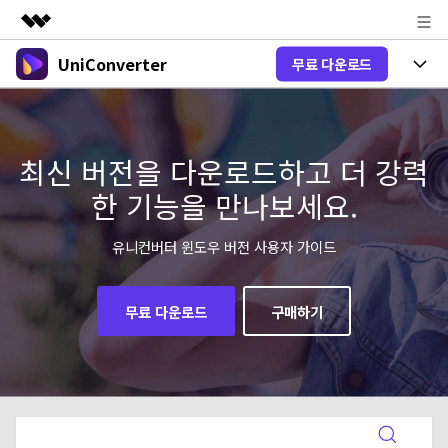
UniConverter
무료 다운로드
주요 제품
AIGC 크리에이티비티
제품 선택
비즈니스
유틸리티
개요
올인원 미디어 툴박스
최신 버전을 다운로드하고 더 강력
제품 기능
회사 소개
솔루션
한 기능을 만나보세요.
New
유니컨버터-윈도우 버전
뉴스룸
온라인 도구
음성 텍스트 변환
음성/동영상을 텍스트로 빠르고 정확
유니컨버터 윈도우 버전 사용자 가이드
New
하게 변환하세요.
플랜 및 가격
V17 업그레이드
온라인 오디오 편집기
유니컨버터-맥 버전
오디오 변환
무료 다운로드
구매하기
도움말 센터
Hot
블로그
동영상 변환
New
업그레이드된 뛰어난 지능형 변환 프로
Hot
도움
그램을 경험해 보세요.
DVD / CD 사용자
온라인 영상 편집기
가이드
DVD 변환
동영상 변환
AI 기능
로그인
구매하기
온라인으로 시작하기
Wondershare UniConverter를 어떻게 사용하나요?