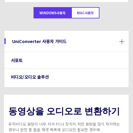
아래의 단계별 가이드를 알아보세요.
비디오/오디오
온라인 영상 편집기
WINDOWS사용자
MAC사용자
Hot
search
고객센터
UniConverter 사용에 필요한 모든 정보 및 문제 해결.
온라인 사진 편집기
크리에이티브 디자인
동영상 자르기
기술 사양
UniConverter 사용자 가이드
지원되는 형식, 장치 및 GPU의 전체 목록.
새로운 정보
DVD / CD 사용자
서포트
UniConverter 각 버전의 최신 업데이트 정보를 알아보세요.
소셜 미디어 사용자
비디오/오디오 솔루션
크리에이티브 디자인
카메라 사용자
무비 사용자
동영상을 오디오로 변환하기
더 많은 솔루션 알아보기
뮤직비디오 용량이 너무 커서 PC나 장치의 저장 용량을 많이 차지하는
경우나 운전 중 들을 재생 목록에 오디오만 필요한 경우에