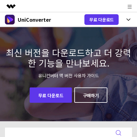
UniConverter
무료 다운로드
주요 제품
AIGC 크리에이티비티
제품 선택
비즈니스
유틸리티
개요
올인원 미디어 툴박스
최신 버전을 다운로드하고 더 강력
제품 기능
회사 소개
솔루션
한 기능을 만나보세요.
New
유니컨버터-윈도우 버전
뉴스룸
온라인 도구
음성 텍스트 변환
음성/동영상을 텍스트로 빠르고 정확
유니컨버터 맥 버전 사용자 가이드
New
하게 변환하세요.
플랜 및 가격
V17 업그레이드
온라인 오디오 편집기
유니컨버터-맥 버전
오디오 변환
무료 다운로드
구매하기
도움말 센터
Hot
블로그
동영상 변환
New
업그레이드된 뛰어난 지능형 변환 프로
Hot
도움
그램을 경험해 보세요.
DVD / CD 사용자
온라인 영상 편집기
가이드
DVD 변환
동영상 변환
AI 기능
로그인
구매하기
온라인으로 시작하기
Wondershare UniConverter를 어떻게 사용하나요?