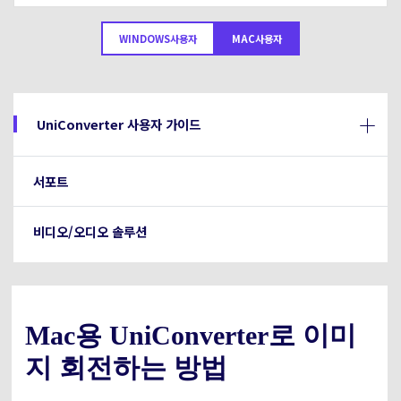
아래의 단계별 가이드를 알아보세요.
비디오/오디오
온라인 영상 편집기
WINDOWS사용자
MAC사용자
Hot
search
고객센터
UniConverter 사용에 필요한 모든 정보 및 문제 해결.
온라인 사진 편집기
크리에이티브 디자인
동영상 자르기
기술 사양
UniConverter 사용자 가이드
지원되는 형식, 장치 및 GPU의 전체 목록.
새로운 정보
DVD / CD 사용자
서포트
UniConverter 각 버전의 최신 업데이트 정보를 알아보세요.
소셜 미디어 사용자
비디오/오디오 솔루션
크리에이티브 디자인
카메라 사용자
무비 사용자
Mac용 UniConverter로 이미
지 회전하는 방법
더 많은 솔루션 알아보기