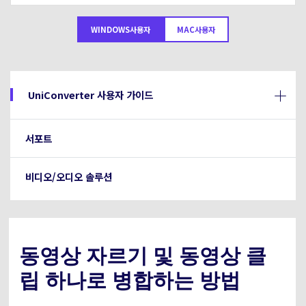
아래의 단계별 가이드를 알아보세요.
비디오/오디오
온라인 영상 편집기
WINDOWS사용자
MAC사용자
Hot
search
고객센터
UniConverter 사용에 필요한 모든 정보 및 문제 해결.
온라인 사진 편집기
크리에이티브 디자인
동영상 자르기
기술 사양
UniConverter 사용자 가이드
지원되는 형식, 장치 및 GPU의 전체 목록.
새로운 정보
DVD / CD 사용자
서포트
UniConverter 각 버전의 최신 업데이트 정보를 알아보세요.
소셜 미디어 사용자
비디오/오디오 솔루션
크리에이티브 디자인
카메라 사용자
무비 사용자
동영상 자르기 및 동영상 클
립 하나로 병합하는 방법
더 많은 솔루션 알아보기