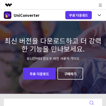
UniConverter
무료 다운로드
주요 제품
AIGC 크리에이티비티
제품 선택
비즈니스
유틸리티
개요
올인원 미디어 툴박스
최신 버전을 다운로드하고 더 강력
제품 기능
회사 소개
솔루션
한 기능을 만나보세요.
New
유니컨버터-윈도우 버전
뉴스룸
온라인 도구
음성 텍스트 변환
음성/동영상을 텍스트로 빠르고 정확
유니컨버터 윈도우 버전 사용자 가이드
New
하게 변환하세요.
플랜 및 가격
V17 업그레이드
온라인 오디오 편집기
유니컨버터-맥 버전
오디오 변환
무료 다운로드
구매하기
도움말 센터
Hot
블로그
동영상 변환
New
업그레이드된 뛰어난 지능형 변환 프로
Hot
도움
그램을 경험해 보세요.
DVD / CD 사용자
온라인 영상 편집기
가이드
DVD 변환
동영상 변환
AI 기능
로그인
구매하기
온라인으로 시작하기
Wondershare UniConverter를 어떻게 사용하나요?