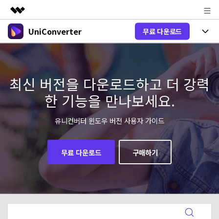
UniConverter
무료 다운로드
주요 제품
AIGC 크리에이티비티
제품 선택
비즈니스
유틸리티
개요
올인원 미디어 툴박스
최신 버전을 다운로드하고 더 강력
제품 기능
회사 소개
솔루션
한 기능을 만나보세요.
New
유니컨버터-윈도우 버전
뉴스룸
온라인 도구
음성 텍스트 변환
음성/동영상을 텍스트로 빠르고 정확
유니컨버터 윈도우 버전 사용자 가이드
New
하게 변환하세요.
플랜 및 가격
V17 업그레이드
온라인 오디오 편집기
유니컨버터-맥 버전
오디오 변환
무료 다운로드
구매하기
도움말 센터
Hot
블로그
동영상 변환
New
업그레이드된 뛰어난 지능형 변환 프로
Hot
도움
그램을 경험해 보세요.
DVD / CD 사용자
온라인 영상 편집기
가이드
DVD 변환
동영상 변환
AI 기능
로그인
구매하기
온라인으로 시작하기
Wondershare UniConverter를 어떻게 사용하나요?