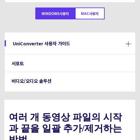
아래의 단계별 가이드를 알아보세요.
비디오/오디오
온라인 영상 편집기
WINDOWS사용자
MAC사용자
Hot
search
고객센터
UniConverter 사용에 필요한 모든 정보 및 문제 해결.
온라인 사진 편집기
크리에이티브 디자인
동영상 자르기
기술 사양
UniConverter 사용자 가이드
지원되는 형식, 장치 및 GPU의 전체 목록.
새로운 정보
DVD / CD 사용자
서포트
UniConverter 각 버전의 최신 업데이트 정보를 알아보세요.
소셜 미디어 사용자
비디오/오디오 솔루션
크리에이티브 디자인
카메라 사용자
무비 사용자
여러 개 동영상 파일의 시작
과 끝을 일괄 추가/제거하는
더 많은 솔루션 알아보기
방법