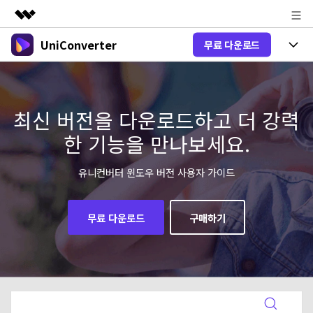
UniConverter
무료 다운로드
주요 제품
AIGC 크리에이티비티
제품 선택
비즈니스
유틸리티
개요
올인원 미디어 툴박스
최신 버전을 다운로드하고 더 강력
제품 기능
회사 소개
솔루션
한 기능을 만나보세요.
New
유니컨버터-윈도우 버전
뉴스룸
온라인 도구
음성 텍스트 변환
음성/동영상을 텍스트로 빠르고 정확
유니컨버터 윈도우 버전 사용자 가이드
New
하게 변환하세요.
플랜 및 가격
V17 업그레이드
온라인 오디오 편집기
유니컨버터-맥 버전
오디오 변환
무료 다운로드
구매하기
도움말 센터
Hot
블로그
동영상 변환
New
업그레이드된 뛰어난 지능형 변환 프로
Hot
도움
그램을 경험해 보세요.
DVD / CD 사용자
온라인 영상 편집기
가이드
DVD 변환
동영상 변환
AI 기능
로그인
구매하기
온라인으로 시작하기
Wondershare UniConverter를 어떻게 사용하나요?