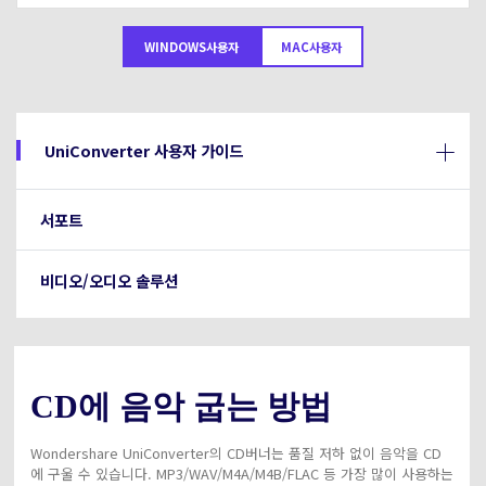
아래의 단계별 가이드를 알아보세요.
비디오/오디오
온라인 영상 편집기
WINDOWS사용자
MAC사용자
Hot
search
고객센터
UniConverter 사용에 필요한 모든 정보 및 문제 해결.
온라인 사진 편집기
크리에이티브 디자인
동영상 자르기
기술 사양
UniConverter 사용자 가이드
지원되는 형식, 장치 및 GPU의 전체 목록.
새로운 정보
DVD / CD 사용자
서포트
UniConverter 각 버전의 최신 업데이트 정보를 알아보세요.
소셜 미디어 사용자
비디오/오디오 솔루션
크리에이티브 디자인
카메라 사용자
무비 사용자
CD에 음악 굽는 방법
더 많은 솔루션 알아보기
Wondershare UniConverter의 CD버너는 품질 저하 없이 음악을 CD
에 구울 수 있습니다. MP3/WAV/M4A/M4B/FLAC 등 가장 많이 사용하는