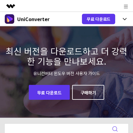
UniConverter
무료 다운로드
주요 제품
AIGC 크리에이티비티
제품 선택
비즈니스
유틸리티
개요
올인원 미디어 툴박스
최신 버전을 다운로드하고 더 강력
제품 기능
회사 소개
솔루션
한 기능을 만나보세요.
New
유니컨버터-윈도우 버전
뉴스룸
온라인 도구
음성 텍스트 변환
음성/동영상을 텍스트로 빠르고 정확
유니컨버터 윈도우 버전 사용자 가이드
New
하게 변환하세요.
플랜 및 가격
V17 업그레이드
온라인 오디오 편집기
유니컨버터-맥 버전
오디오 변환
무료 다운로드
구매하기
도움말 센터
Hot
블로그
동영상 변환
New
업그레이드된 뛰어난 지능형 변환 프로
Hot
도움
그램을 경험해 보세요.
DVD / CD 사용자
온라인 영상 편집기
가이드
DVD 변환
동영상 변환
AI 기능
로그인
구매하기
온라인으로 시작하기
Wondershare UniConverter를 어떻게 사용하나요?