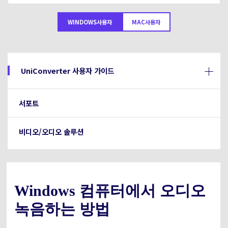
아래의 단계별 가이드를 알아보세요.
비디오/오디오
온라인 영상 편집기
WINDOWS사용자
MAC사용자
Hot
search
고객센터
UniConverter 사용에 필요한 모든 정보 및 문제 해결.
온라인 사진 편집기
크리에이티브 디자인
동영상 자르기
기술 사양
UniConverter 사용자 가이드
지원되는 형식, 장치 및 GPU의 전체 목록.
새로운 정보
DVD / CD 사용자
서포트
UniConverter 각 버전의 최신 업데이트 정보를 알아보세요.
소셜 미디어 사용자
비디오/오디오 솔루션
크리에이티브 디자인
카메라 사용자
무비 사용자
Windows 컴퓨터에서 오디오
녹음하는 방법
더 많은 솔루션 알아보기