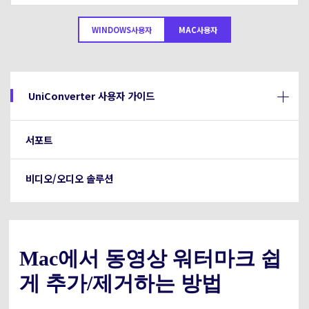
아래의 단계별 가이드를 알아보세요.
비디오/오디오
온라인 영상 편집기
WINDOWS사용자
MAC사용자
Hot
search
고객센터
UniConverter 사용에 필요한 모든 정보 및 문제 해결.
온라인 사진 편집기
크리에이티브 디자인
동영상 자르기
기술 사양
UniConverter 사용자 가이드
지원되는 형식, 장치 및 GPU의 전체 목록.
새로운 정보
DVD / CD 사용자
서포트
UniConverter 각 버전의 최신 업데이트 정보를 알아보세요.
소셜 미디어 사용자
비디오/오디오 솔루션
크리에이티브 디자인
카메라 사용자
무비 사용자
Mac에서 동영상 워터마크 쉽
게 추가/제거하는 방법
더 많은 솔루션 알아보기