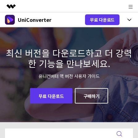
UniConverter
무료 다운로드
주요 제품
AIGC 크리에이티비티
제품 선택
비즈니스
유틸리티
개요
올인원 미디어 툴박스
최신 버전을 다운로드하고 더 강력
제품 기능
회사 소개
솔루션
한 기능을 만나보세요.
New
유니컨버터-윈도우 버전
뉴스룸
온라인 도구
음성 텍스트 변환
음성/동영상을 텍스트로 빠르고 정확
유니컨버터 맥 버전 사용자 가이드
New
하게 변환하세요.
플랜 및 가격
V17 업그레이드
온라인 오디오 편집기
유니컨버터-맥 버전
오디오 변환
무료 다운로드
구매하기
도움말 센터
Hot
블로그
동영상 변환
New
업그레이드된 뛰어난 지능형 변환 프로
Hot
도움
그램을 경험해 보세요.
DVD / CD 사용자
온라인 영상 편집기
가이드
DVD 변환
동영상 변환
AI 기능
로그인
구매하기
온라인으로 시작하기
Wondershare UniConverter를 어떻게 사용하나요?