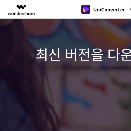
UniConverter
주요 
AIGC 크리에이티비티
개요
솔루션
New
New
New
올인원 미디
동영상 크리에이티비티
마인드맵 및 다이어그램
PDF 솔루션
엔터프라이즈
음성 텍스트 변환
가이드
온라인 오디오 편집기
DVD / CD 사용자
음성/동영상을 텍스트로 빠르고 정확
최신 버전을 다
유니컨버터
Filmora
EdrawMax
PDFeleme
오디오 변환
교육
Wondershare UniConverter를 어떻게
하게 변환하세요.
DVD 변환
쉽고 재미있는 영상 편집
순서도 프로그램
용하나요?
파트너
UniConverter
EdrawMind
아래의 단계별 가이드를 알아보세요.
Hot
Hot
올인원 미디어 툴박스
마인드맵 프로그램
동영상 변환
제휴
온라인 영상 편집기
Hot
DemoCreator
업그레이드된 뛰어난 지능형 변환 프로
강력한 화면 녹화
동영상 변환
새로운 정보
그램을 경험해 보세요.
크리에이티브 디자인
Media.io
UniConverter 각 버전의 최신 업데이트
동영상 자르기
AI 동영상, 이미지, 음악 생성기
를 알아보세요.