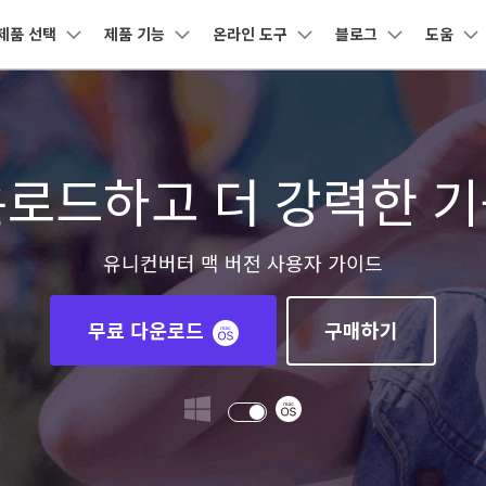
제품 선택
제품 기능
온라인 도구
블로그
도움
제품
비즈니스
회사 소개
뉴스룸
플랜 및 가격
도
유틸리티
회사 소개
DVD / CD
소셜 미디어
크리에
AI 기능
온라인 영상 편집기
원더쉐어의 스토리
어 툴박스
 제품
마인드맵 및 다이어그램
PDF 제품
동영상 크리에이티
유틸리티
사용자
사용자
디자인
고객센터
기술 사
운로드하고 더 강력한 기
DVD 변환
유튜브 동영상
동영상 
채용 정보
AI 영상 보정 >
동영상 변환
동영상 압축
AI 이미지 보정 >
-윈도우 버전
유니컨버터-맥 버전
nt
EdrawMind
PDFelement
Filmora
Recove
 사
UniConverter 사용에 필요한 모든 정보 및
지원되는 형
PDF 제작 및 편집
데이터 복
문제 해결.
문의하기
DVD 굽기
네이버 & 트위
동영상 용
EdrawMax
UniConverter
워터마크 제거 >
동영상 보정
동영상 음원 추출
AI 자막 생성 >
도큐먼트 클라우드
Repairi
터 동영상
기
클라우드 기반 파일 관리
손상된 동영
유니컨버터 맥 버전 사용자 가이드
DemoCreator
DVD 사용팁
텍스트 음성 변환 >
오디오 변환
모두 온라인 기능 확인 >
영상 배경 바꾸기 >
PDFelement Online
화면 녹화 팁
자막 편집
Dr.Fon
무료 다운로드
무료 온라인 PDF 도구
모바일 기
CD 솔루션
AI 영상 요약 >
사진 배경 제거 >
무료 다운로드
구매하기
GIF 움
HiPDF
FamiSa
 정보
무료 올인원 온라인 PDF 도구
자녀 보호
VOB 솔루션
보컬 리무버 >
음성 변조 >
모든 제품 알아보기
무료 다운로드
더 알아보기 >