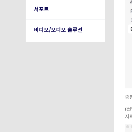
서포트
비디오/오디오 솔루션
종
(선
자