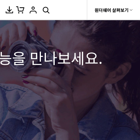
움말 센터
원더쉐어 살펴보기
원더쉐어 소개
이티브
카메라 사용
무비
온라인 사진 편집기
비디오/오디오
비티
 제품
유틸리티
비즈니스
자
사용자
양
능을 만나보세요.
자르기
사진 / 이미지 /
MP4 솔
이미지 변환
변환 >
이미지 압축
플레이어 >
rit
Dr.Fone
제휴
식, 장치 및 GPU의 전체 목록.
촬영 팁
루션
구
량 줄이
Recoverit
이미지 보정
압축 >
회사 소개
워터마크 제거
동영상 합치기
t
AVCHD 솔루션
MKV 솔
상, 사진 등 복구
>
루션
뉴스룸
배경 제거
모두 온라인 기능 확인 >
e
AVI 솔루션
편집 >
음성 텍스트 변
MOV 솔
기 관리
플랜 및 가격
루션
환 >
짤 만들기
기타 인기 형식
fe
 앱
도움말 센터
WMV 솔
공구함 >
화면 녹화 >
루션
DVD 굽기 >
MP3 솔
루션