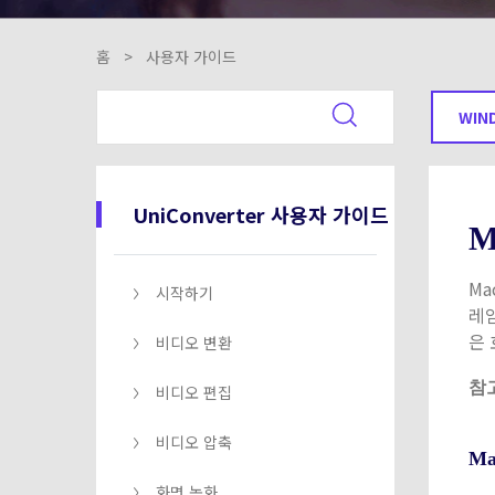
홈
>
사용자 가이드
WIN
UniConverter 사용자 가이드
M
Ma
시작하기
레임
은 
비디오 변환
참
비디오 편집
비디오 압축
M
화면 녹화