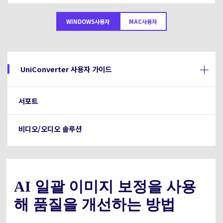
아래의 단계별 가이드를 알아보세요.
비디오/오디오
온라인 영상 편집기
WINDOWS사용자
MAC사용자
Hot
search
고객센터
UniConverter 사용에 필요한 모든 정보 및 문제 해결.
온라인 사진 편집기
크리에이티브 디자인
동영상 자르기
기술 사양
UniConverter 사용자 가이드
지원되는 형식, 장치 및 GPU의 전체 목록.
새로운 정보
DVD / CD 사용자
서포트
UniConverter 각 버전의 최신 업데이트 정보를 알아보세요.
소셜 미디어 사용자
비디오/오디오 솔루션
크리에이티브 디자인
카메라 사용자
무비 사용자
AI 일괄 이미지 보정을 사용
해 품질을 개선하는 방법
더 많은 솔루션 알아보기