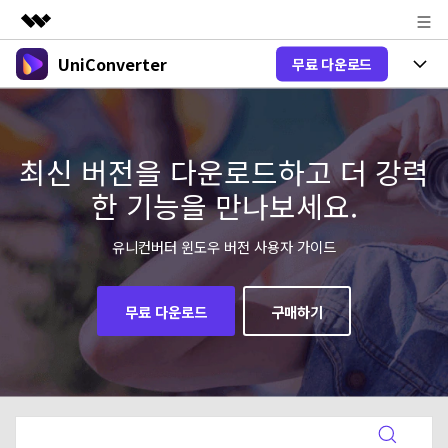
UniConverter
무료 다운로드
주요 제품
AIGC 크리에이티비티
제품 선택
비즈니스
유틸리티
개요
올인원 미디어 툴박스
최신 버전을 다운로드하고 더 강력
제품 기능
회사 소개
솔루션
한 기능을 만나보세요.
New
유니컨버터-윈도우 버전
뉴스룸
온라인 도구
음성 텍스트 변환
음성/동영상을 텍스트로 빠르고 정확
유니컨버터 윈도우 버전 사용자 가이드
New
하게 변환하세요.
플랜 및 가격
V17 업그레이드
온라인 오디오 편집기
유니컨버터-맥 버전
오디오 변환
무료 다운로드
구매하기
도움말 센터
Hot
블로그
동영상 변환
New
업그레이드된 뛰어난 지능형 변환 프로
Hot
도움
그램을 경험해 보세요.
DVD / CD 사용자
온라인 영상 편집기
가이드
DVD 변환
동영상 변환
AI 기능
로그인
구매하기
온라인으로 시작하기
Wondershare UniConverter를 어떻게 사용하나요?