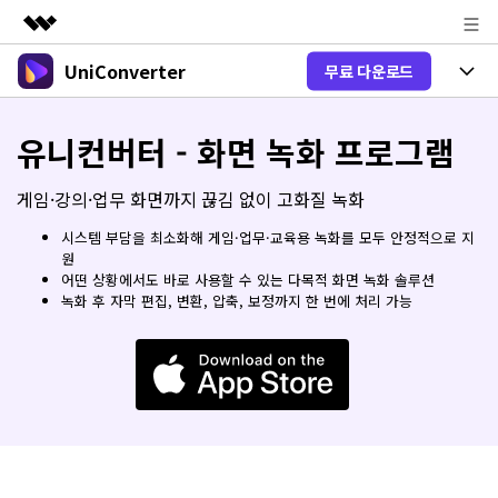
UniConverter
무료 다운로드
주요 제품
AIGC 크리에이티비티
제품 선택
비즈니스
유니컨버터 - 화면 녹화 프로그램
유틸리티
개요
올인원 미디어 툴박스
제품 기능
회사 소개
게임·강의·업무 화면까지 끊김 없이 고화질 녹화
솔루션
New
유니컨버터-윈도우 버전
시스템 부담을 최소화해 게임·업무·교육용 녹화를 모두 안정적으로 지
뉴스룸
온라인 도구
음성 텍스트 변환
원
음성/동영상을 텍스트로 빠르고 정확
어떤 상황에서도 바로 사용할 수 있는 다목적 화면 녹화 솔루션
New
하게 변환하세요.
플랜 및 가격
V17 업그레이드
녹화 후 자막 편집, 변환, 압축, 보정까지 한 번에 처리 가능
온라인 오디오 편집기
유니컨버터-맥 버전
오디오 변환
도움말 센터
Hot
블로그
동영상 변환
New
업그레이드된 뛰어난 지능형 변환 프로
Hot
도움
그램을 경험해 보세요.
DVD / CD 사용자
온라인 영상 편집기
가이드
DVD 변환
동영상 변환
AI 기능
로그인
온라인으로 시작하기
Wondershare UniConverter를 어떻게 사용하나요?