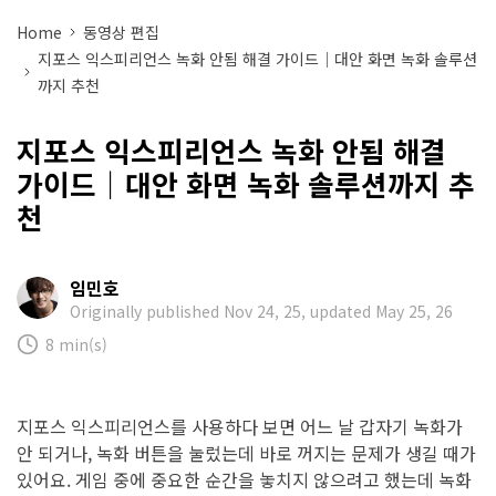
아래의 단계별 가이드를 알아보세요.
Home
동영상 편집
비디오/오디오
온라인 영상 편집기
Hot
지포스 익스피리언스 녹화 안됨 해결 가이드｜대안 화면 녹화 솔루션
search
고객센터
까지 추천
UniConverter 사용에 필요한 모든 정보 및 문제 해결.
온라인 사진 편집기
크리에이티브 디자인
동영상 자르기
지포스 익스피리언스 녹화 안됨 해결
기술 사양
지원되는 형식, 장치 및 GPU의 전체 목록.
가이드｜대안 화면 녹화 솔루션까지 추
천
새로운 정보
DVD / CD 사용자
UniConverter 각 버전의 최신 업데이트 정보를 알아보세요.
소셜 미디어 사용자
임민호
크리에이티브 디자인
Originally published Nov 24, 25, updated May 25, 26
8 min(s)
카메라 사용자
무비 사용자
지포스 익스피리언스를 사용하다 보면 어느 날 갑자기 녹화가
안 되거나, 녹화 버튼을 눌렀는데 바로 꺼지는 문제가 생길 때가
더 많은 솔루션 알아보기
있어요. 게임 중에 중요한 순간을 놓치지 않으려고 했는데 녹화