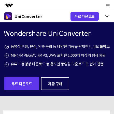
UniConverter
무료 다운로드
주요 제품
AIGC 크리에이티비티
제품 선택
비즈니스
Wondershare UniConverter
유틸리티
개요
올인원 미디어 툴박스
제품 기능
회사 소개
동영상 변환, 편집, 압축 녹화 등 다양한 기능을 탑재한 비디오 툴박스
솔루션
New
유니컨버터-윈도우 버전
뉴스룸
MP4/MPEG/AVI/MP3/WAV 포함한 1,000개 이상의 형식 지원
온라인 도구
음성 텍스트 변환
음성/동영상을 텍스트로 빠르고 정확
유튜브 동영상 다운로드 등 온라인 동영상 다운로드 도 쉽게 진행
New
하게 변환하세요.
플랜 및 가격
V17 업그레이드
온라인 오디오 편집기
유니컨버터-맥 버전
오디오 변환
도움말 센터
Hot
블로그
무료 다운로드
지금 구매
동영상 변환
New
업그레이드된 뛰어난 지능형 변환 프로
Hot
도움
그램을 경험해 보세요.
DVD / CD 사용자
온라인 영상 편집기
가이드
DVD 변환
동영상 변환
AI 기능
로그인
구매하기
온라인으로 시작하기
Wondershare UniConverter를 어떻게 사용하나요?