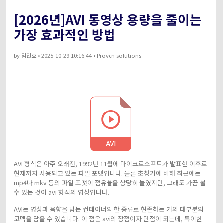
아래의 단계별 가이드를 알아보세요.
[2026년]AVI 동영상 용량을 줄이는
비디오/오디오
온라인 영상 편집기
Hot
search
고객센터
가장 효과적인 방법
UniConverter 사용에 필요한 모든 정보 및 문제 해결.
온라인 사진 편집기
크리에이티브 디자인
by
임민호
• 2025-10-29 10:16:44 • Proven solutions
동영상 자르기
기술 사양
지원되는 형식, 장치 및 GPU의 전체 목록.
새로운 정보
DVD / CD 사용자
UniConverter 각 버전의 최신 업데이트 정보를 알아보세요.
소셜 미디어 사용자
크리에이티브 디자인
카메라 사용자
AVI 형식은 아주 오래전, 1992년 11월에 마이크로소프트가 발표한 이후로
현재까지 사용되고 있는 파일 포맷입니다. 물론 초창기에 비해 최근에는
무비 사용자
mp4나 mkv 등의 파일 포맷이 점유율을 상당히 늘였지만, 그래도 가끔 볼
수 있는 것이 avi 형식의 영상입니다.
더 많은 솔루션 알아보기
AVI는 영상과 음향을 담는 컨테이너의 한 종류로 현존하는 거의 대부분의
코덱을 담을 수 있습니다. 이 점은 avi의 장점이자 단점이 되는데, 특이한