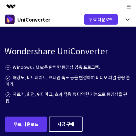
UniConverter
무료 다운로드
주요 제품
AIGC 크리에이티비티
제품 선택
비즈니스
유틸리티
개요
Wondershare UniConverter
올인원 미디어 툴박스
제품 기능
회사 소개
솔루션
New
유니컨버터-윈도우 버전
뉴스룸
온라인 도구
음성 텍스트 변환
Windows / Mac용 완벽한 동영상 압축 프로그램.
음성/동영상을 텍스트로 빠르고 정확
New
해상도, 비트레이트, 프레임 속도 등을 변경하여 비디오 파일 용량 줄
하게 변환하세요.
플랜 및 가격
V17 업그레이드
이기.
온라인 오디오 편집기
유니컨버터-맥 버전
오디오 변환
자르기, 회전, 워터마크, 효과 적용 등 다양한 기능으로 동영상을 편
도움말 센터
Hot
블로그
집.
동영상 변환
New
업그레이드된 뛰어난 지능형 변환 프로
Hot
도움
그램을 경험해 보세요.
DVD / CD 사용자
온라인 영상 편집기
무료 다운로드
지금 구매
가이드
DVD 변환
동영상 변환
AI 기능
로그인
구매하기
온라인으로 시작하기
Wondershare UniConverter를 어떻게 사용하나요?