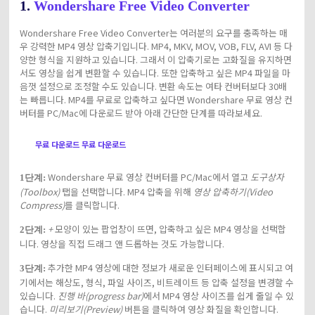
1.
Wondershare Free Video Converter
Wondershare Free Video Converter는 여러분의 요구를 충족하는 매
우 강력한 MP4 영상 압축기입니다. MP4, MKV, MOV, VOB, FLV, AVI 등 다
양한 형식을 지원하고 있습니다. 그래서 이 압축기로는 고화질을 유지하면
서도 영상을 쉽게 변환할 수 있습니다. 또한 압축하고 싶은 MP4 파일을 마
음껏 설정으로 조정할 수도 있습니다. 변환 속도는 여타 컨버터보다 30배
는 빠릅니다. MP4를 무료로 압축하고 싶다면 Wondershare 무료 영상 컨
버터를 PC/Mac에 다운로드 받아 아래 간단한 단계를 따라보세요.
무료 다운로드
무료 다운로드
Wondershare 무료 영상 컨버터를 PC/Mac에서 열고
도구상자
1단계:
(Toolbox)
탭을 선택합니다. MP4 압축을 위해
영상 압축하기(Video
Compress)
를 클릭합니다.
+
모양이 있는 팝업창이 뜨면, 압축하고 싶은 MP4 영상을 선택합
2단계:
니다. 영상을 직접 드래그 앤 드롭하는 것도 가능합니다.
추가한 MP4 영상에 대한 정보가 새로운 인터페이스에 표시되고 여
3단계:
기에서는 해상도, 형식, 파일 사이즈, 비트레이트 등 압축 설정을 변경할 수
있습니다.
진행 바(progress bar)
에서 MP4 영상 사이즈를 쉽게 줄일 수 있
습니다.
미리보기(Preview)
버튼을 클릭하여 영상 화질을 확인합니다.