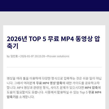
아래의 단계별 가이드를 알아보세요.
비디오/오디오
온라인 영상 편집기
Hot
search
고객센터
UniConverter 사용에 필요한 모든 정보 및 문제 해결.
온라인 사진 편집기
크리에이티브 디자인
동영상 자르기
기술 사양
2026년 TOP 5 무료 MP4 동영상 압
지원되는 형식, 장치 및 GPU의 전체 목록.
축기
새로운 정보
DVD / CD 사용자
UniConverter 각 버전의 최신 업데이트 정보를 알아보세요.
by
임민호
• 2026-01-07 20:15:28 • Proven solutions
소셜 미디어 사용자
크리에이티브 디자인
카메라 사용자
영상을 여러 툴을 이용하여 다양한 형식으로 압축하는 것은 쉬운 일이 아닙
니다. 그래서 여러분께
무료 MP4 영상 압축
에 대한 가이드를 공유하고자
무비 사용자
합니다. MP4 영상과 관련된 형식, 사이즈 문제가 있으시다면
MP4 압축
에
도움이 필요할지도 모릅니다. 시중에서 활용하실 수 있는 Top 5
무료 MP4
압축기
를 소개합니다.
더 많은 솔루션 알아보기