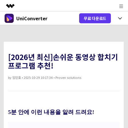
UniConverter
무료 다운로드
주요 제품
AIGC 크리에이티비티
제품 선택
비즈니스
유틸리티
개요
올인원 미디어 툴박스
제품 기능
회사 소개
솔루션
[2026년 최신]손쉬운 동영상 합치기
New
유니컨버터-윈도우 버전
뉴스룸
온라인 도구
음성 텍스트 변환
프로그램 추천!
음성/동영상을 텍스트로 빠르고 정확
New
하게 변환하세요.
플랜 및 가격
V17 업그레이드
by
임민호
• 2025-10-29 10:17:34 • Proven solutions
온라인 오디오 편집기
유니컨버터-맥 버전
오디오 변환
도움말 센터
Hot
블로그
동영상 변환
New
업그레이드된 뛰어난 지능형 변환 프로
Hot
도움
그램을 경험해 보세요.
5분 안에 이런 내용을 알려 드려요!
DVD / CD 사용자
온라인 영상 편집기
가이드
DVD 변환
동영상 변환
AI 기능
로그인
구매하기
온라인으로 시작하기
Wondershare UniConverter를 어떻게 사용하나요?