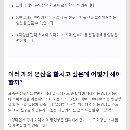
아래의 단계별 가이드를 알아보세요.
1.여러 개의 동영상을 쉽고 빠르게 합칠 수 있습니다.
비디오/오디오
온라인 영상 편집기
Hot
search
고객센터
2.인코더와 프레임 레이트 조정 등 전문적인 옵션을 설정해 원하는
영상을 만들 수 있습니다.
UniConverter 사용에 필요한 모든 정보 및 문제 해결.
온라인 사진 편집기
크리에이티브 디자인
동영상 자르기
3.다양한 필터 효과와 워터마크, 자막 입히기 등을 활용해 동영상을
기술 사양
편집합니다.
지원되는 형식, 장치 및 GPU의 전체 목록.
새로운 정보
DVD / CD 사용자
UniConverter 각 버전의 최신 업데이트 정보를 알아보세요.
소셜 미디어 사용자
여러 개의 영상을 합치고 싶은데 어떻게 해야
크리에이티브 디자인
할까?
카메라 사용자
요즘은 전문가들뿐만 아니라 일상에서도 손쉽게 카메라의 동영상 기능이
나 스마트폰을 이용하여 비디오를 찍죠. 그런데 때로 따로따로 찍은 동영상
무비 사용자
을 합쳐야 할 필요가 있습니다. 열심히 기록한 아이의 성장 동영상일 수도
있고요. 친구들과 공유하고 싶은 나만의 멋진 댄스 루틴일 수도 있겠죠.
더 많은 솔루션 알아보기
그렇다면 어떻게 여러 개의 동영상을 편리하게 합치고, 또 다양한 효과를
넣어 편집할 수 있습니까?