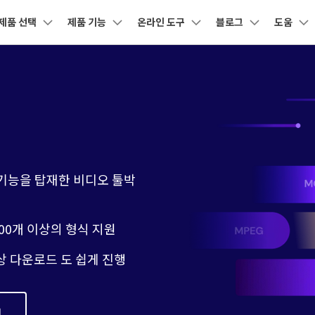
제품 선택
제품 기능
온라인 도구
블로그
도움
제품
비즈니스
회사 소개
뉴스룸
플랜 및 가격
도
유틸리티
회사 소개
DVD / CD
소셜 미디어
크리에
AI 기능
온라인 영상 편집기
원더쉐어의 스토리
어 툴박스
 제품
마인드맵 및 다이어그램
PDF 제품
동영상 크리에이티
유틸리티
사용자
사용자
디자인
고객센터
기술 사
DVD 변환
유튜브 동영상
동영상 
채용 정보
AI 영상 보정 >
동영상 변환
동영상 압축
AI 이미지 보정 >
-윈도우 버전
유니컨버터-맥 버전
nt
EdrawMind
PDFelement
Filmora
Recove
 사용
UniConverter 사용에 필요한 모든 정보 및 문
지원되는 형
PDF 제작 및 편집
데이터 복
제 해결.
문의하기
DVD 굽기
네이버 & 트위
동영상 용
EdrawMax
UniConverter
워터마크 제거 >
동영상 보정
동영상 음원 추출
AI 자막 생성 >
도큐먼트 클라우드
Repairi
터 동영상
기
클라우드 기반 파일 관리
손상된 동영
DemoCreator
DVD 사용팁
 기능을 탑재한 비디오 툴박
텍스트 음성 변환 >
오디오 변환
모두 온라인 기능 확인 >
영상 배경 바꾸기 >
PDFelement Online
화면 녹화 팁
자막 편집
Dr.Fon
무료 다운로드
무료 온라인 PDF 도구
모바일 기
CD 솔루션
AI 영상 요약 >
사진 배경 제거 >
GIF 움짤
HiPDF
FamiSa
,000개 이상의 형식 지원
정보
무료 올인원 온라인 PDF 도구
자녀 보호
VOB 솔루션
보컬 리무버 >
음성 변조 >
상 다운로드 도 쉽게 진행
모든 제품 알아보기
무료 다운로드
더 알아보기 >
매