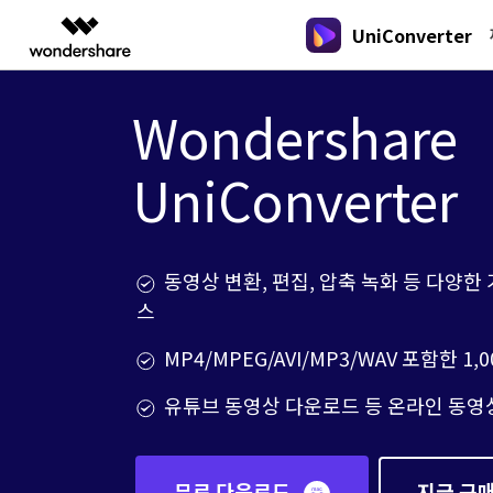
UniConverter
주요 
AIGC 크리에이티비티
개요
솔루션
Wondershare
New
New
New
올인원 미디
동영상 크리에이티비티
마인드맵 및 다이어그램
PDF 솔루션
엔터프라이즈
음성 텍스트 변환
가이드
온라인 오디오 편집기
DVD / CD 사용자
UniConverter
음성/동영상을 텍스트로 빠르고 정확
유니컨버터
Filmora
EdrawMax
PDFeleme
오디오 변환
교육
Wondershare UniConverter를 어떻게
하게 변환하세요.
DVD 변환
쉽고 재미있는 영상 편집
순서도 프로그램
하나요?
파트너
UniConverter
EdrawMind
아래의 단계별 가이드를 알아보세요.
Hot
Hot
올인원 미디어 툴박스
마인드맵 프로그램
동영상 변환
제휴
동영상 변환, 편집, 압축 녹화 등 다양한
온라인 영상 편집기
Hot
DemoCreator
업그레이드된 뛰어난 지능형 변환 프로
강력한 화면 녹화
스
동영상 변환
새로운 정보
그램을 경험해 보세요.
크리에이티브 디자인
Media.io
MP4/MPEG/AVI/MP3/WAV 포함한 1
UniConverter 각 버전의 최신 업데이트 
동영상 자르기
AI 동영상, 이미지, 음악 생성기
를 알아보세요.
유튜브 동영상 다운로드 등 온라인 동영
무료 다운로드
지금 구