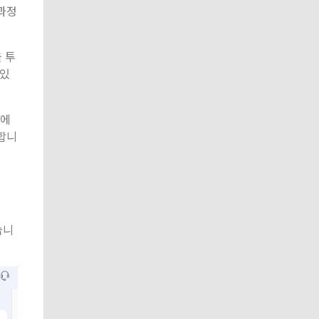
 과정
 투
 있
드에
명합니
습니