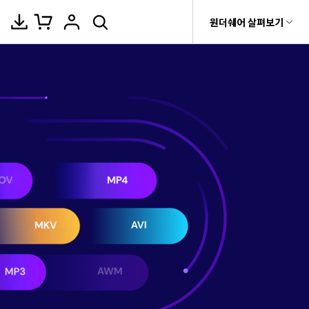
움말 센터
원더쉐어 살펴보기
원더쉐어 소개
이티브
카메라 사용
무비
온라인 사진 편집기
비디오/오디오
비티
 제품
유틸리티
비즈니스
자
사용자
양
자르기
사진 / 이미지 /
MP4 솔
이미지 변환
변환 >
이미지 압축
플레이어 >
rit
Dr.Fone
제휴
식, 장치 및 GPU의 전체 목록.
촬영 팁
루션
구
량 줄이
Recoverit
이미지 보정
압축 >
회사 소개
워터마크 제거
동영상 합치기
t
AVCHD 솔루션
MKV 솔
상, 사진 등 복구
>
루션
뉴스룸
배경 제거
모두 온라인 기능 확인 >
e
AVI 솔루션
편집 >
음성 텍스트 변
MOV 솔
기 관리
플랜 및 가격
루션
환 >
 만들기
기타 인기 형식
fe
 앱
도움말 센터
WMV 솔
공구함 >
화면 녹화 >
루션
DVD 굽기 >
MP3 솔
루션