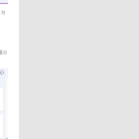
 가
드롭으