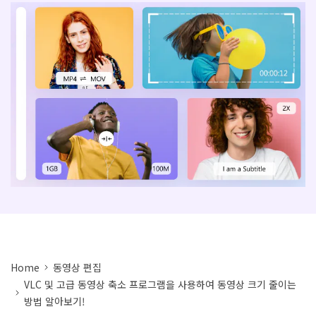
아래의 단계별 가이드를 알아보세요.
비디오/오디오
온라인 영상 편집기
Hot
search
고객센터
UniConverter 사용에 필요한 모든 정보 및 문제 해결.
온라인 사진 편집기
크리에이티브 디자인
동영상 자르기
기술 사양
지원되는 형식, 장치 및 GPU의 전체 목록.
새로운 정보
DVD / CD 사용자
UniConverter 각 버전의 최신 업데이트 정보를 알아보세요.
소셜 미디어 사용자
크리에이티브 디자인
카메라 사용자
무비 사용자
Home
동영상 편집
VLC 및 고급 동영상 축소 프로그램을 사용하여 동영상 크기 줄이는
더 많은 솔루션 알아보기
방법 알아보기!