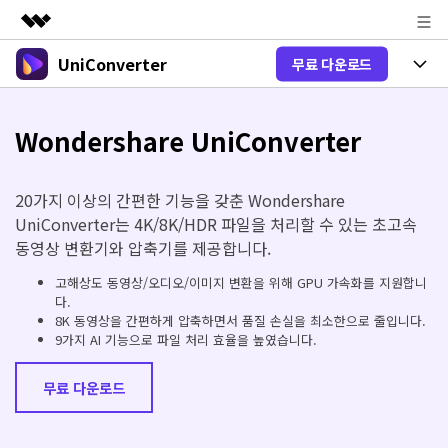
UniConverter
무료 다운로드
주요 제품
AIGC 크리에이티비티
제품 선택
비즈니스
유틸리티
Wondershare UniConverter
개요
올인원 미디어 툴박스
제품 기능
회사 소개
솔루션
20가지 이상의 간편한 기능을 갖춘 Wondershare
New
유니컨버터-윈도우 버전
뉴스룸
온라인 도구
음성 텍스트 변환
UniConverter는 4K/8K/HDR 파일을 처리할 수 있는 초고속
음성/동영상을 텍스트로 빠르고 정확
동영상 변환기와 압축기를 제공합니다.
New
하게 변환하세요.
플랜 및 가격
V17 업그레이드
온라인 오디오 편집기
고해상도 동영상/오디오/이미지 변환을 위해 GPU 가속화를 지원합니
유니컨버터-맥 버전
다.
오디오 변환
도움말 센터
Hot
블로그
8K 동영상을 간편하게 압축하면서 품질 손실을 최소한으로 줄입니다.
동영상 변환
9가지 AI 기능으로 파일 처리 효율을 높였습니다.
New
업그레이드된 뛰어난 지능형 변환 프로
Hot
도움
그램을 경험해 보세요.
무료 다운로드
DVD / CD 사용자
온라인 영상 편집기
가이드
DVD 변환
동영상 변환
AI 기능
로그인
온라인으로 시작하기
Wondershare UniConverter를 어떻게 사용하나요?