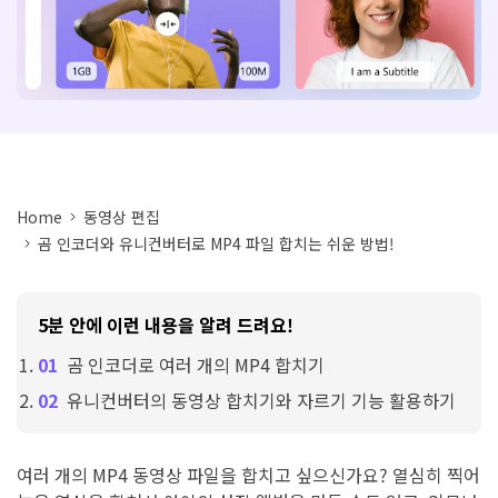
아래의 단계별 가이드를 알아보세요.
비디오/오디오
온라인 영상 편집기
Hot
search
고객센터
UniConverter 사용에 필요한 모든 정보 및 문제 해결.
온라인 사진 편집기
크리에이티브 디자인
동영상 자르기
기술 사양
지원되는 형식, 장치 및 GPU의 전체 목록.
Home
동영상 편집
새로운 정보
DVD / CD 사용자
곰 인코더와 유니컨버터로 MP4 파일 합치는 쉬운 방법!
UniConverter 각 버전의 최신 업데이트 정보를 알아보세요.
소셜 미디어 사용자
크리에이티브 디자인
5분 안에 이런 내용을 알려 드려요!
카메라 사용자
곰 인코더로 여러 개의 MP4 합치기
유니컨버터의 동영상 합치기와 자르기 기능 활용하기
무비 사용자
더 많은 솔루션 알아보기
여러 개의 MP4 동영상 파일을 합치고 싶으신가요? 열심히 찍어