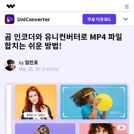
UniConverter
무료 다운로드
주요 제품
AIGC 크리에이티비티
제품 선택
곰 인코더와 유니컨버터로 MP4 파일
비즈니스
유틸리티
합치는 쉬운 방법!
개요
올인원 미디어 툴박스
제품 기능
회사 소개
솔루션
New
유니컨버터-윈도우 버전
임민호
by
뉴스룸
온라인 도구
음성 텍스트 변환
May 25, 26 ·
3 min(s)
음성/동영상을 텍스트로 빠르고 정확
New
하게 변환하세요.
플랜 및 가격
V17 업그레이드
온라인 오디오 편집기
유니컨버터-맥 버전
오디오 변환
도움말 센터
Hot
블로그
동영상 변환
New
업그레이드된 뛰어난 지능형 변환 프로
Hot
도움
그램을 경험해 보세요.
DVD / CD 사용자
온라인 영상 편집기
가이드
DVD 변환
동영상 변환
AI 기능
로그인
온라인으로 시작하기
Wondershare UniConverter를 어떻게 사용하나요?