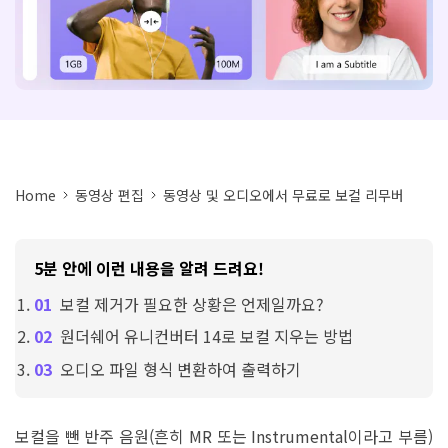
아래의 단계별 가이드를 알아보세요.
비디오/오디오
온라인 영상 편집기
Hot
search
고객센터
UniConverter 사용에 필요한 모든 정보 및 문제 해결.
온라인 사진 편집기
크리에이티브 디자인
동영상 자르기
기술 사양
지원되는 형식, 장치 및 GPU의 전체 목록.
Home
동영상 편집
동영상 및 오디오에서 무료로 보컬 리무버
새로운 정보
DVD / CD 사용자
UniConverter 각 버전의 최신 업데이트 정보를 알아보세요.
소셜 미디어 사용자
5분 안에 이런 내용을 알려 드려요!
크리에이티브 디자인
보컬 제거가 필요한 상황은 언제일까요?
카메라 사용자
원더쉐어 유니컨버터 14로 보컬 지우는 방법
무비 사용자
오디오 파일 형식 변환하여 출력하기
더 많은 솔루션 알아보기
보컬을 뺀 반주 음원(흔히 MR 또는 Instrumental이라고 부름)