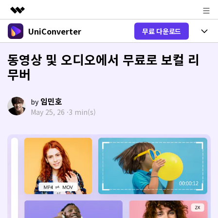
UniConverter
무료 다운로드
주요 제품
AIGC 크리에이티비티
제품 선택
동영상 및 오디오에서 무료로 보컬 리
비즈니스
유틸리티
무버
개요
올인원 미디어 툴박스
제품 기능
회사 소개
솔루션
New
유니컨버터-윈도우 버전
임민호
by
뉴스룸
온라인 도구
음성 텍스트 변환
May 25, 26 ·
3 min(s)
음성/동영상을 텍스트로 빠르고 정확
New
하게 변환하세요.
플랜 및 가격
V17 업그레이드
온라인 오디오 편집기
유니컨버터-맥 버전
오디오 변환
도움말 센터
Hot
블로그
동영상 변환
New
업그레이드된 뛰어난 지능형 변환 프로
Hot
도움
그램을 경험해 보세요.
DVD / CD 사용자
온라인 영상 편집기
가이드
DVD 변환
동영상 변환
AI 기능
로그인
온라인으로 시작하기
Wondershare UniConverter를 어떻게 사용하나요?