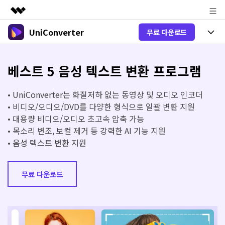
UniConverter
무료 다운로드
주요 제품
AIGC 크리에이티비티
제품 선택
비즈니스
유틸리티
베스트 5 음성 텍스트 변환 프로그램
개요
올인원 미디어 툴박스
제품 기능
회사 소개
솔루션
• UniConverter는 화질저하 없는 동영상 및 오디오 인코더
New
유니컨버터-윈도우 버전
• 비디오/오디오/DVD를 다양한 형식으로 일괄 변환 지원
뉴스룸
온라인 도구
음성 텍스트 변환
• 대용량 비디오/오디오 초고속 압축 가능
음성/동영상을 텍스트로 빠르고 정확
New
• 목소리 변조, 보컬 제거 등 강력한 AI 기능 지원
하게 변환하세요.
플랜 및 가격
V17 업그레이드
• 음성 텍스트 변환 지원
온라인 오디오 편집기
유니컨버터-맥 버전
오디오 변환
도움말 센터
Hot
블로그
동영상 변환
무료 다운로드
New
업그레이드된 뛰어난 지능형 변환 프로
Hot
도움
그램을 경험해 보세요.
DVD / CD 사용자
온라인 영상 편집기
가이드
DVD 변환
동영상 변환
AI 기능
로그인
온라인으로 시작하기
Wondershare UniConverter를 어떻게 사용하나요?