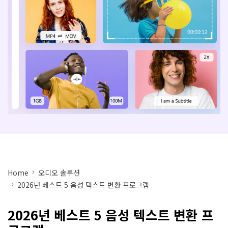
아래의 단계별 가이드를 알아보세요.
비디오/오디오
온라인 영상 편집기
Hot
search
고객센터
UniConverter 사용에 필요한 모든 정보 및 문제 해결.
온라인 사진 편집기
크리에이티브 디자인
동영상 자르기
기술 사양
지원되는 형식, 장치 및 GPU의 전체 목록.
새로운 정보
DVD / CD 사용자
UniConverter 각 버전의 최신 업데이트 정보를 알아보세요.
소셜 미디어 사용자
크리에이티브 디자인
카메라 사용자
Home
오디오 솔루션
무비 사용자
2026년 베스트 5 음성 텍스트 변환 프로그램
더 많은 솔루션 알아보기
2026년 베스트 5 음성 텍스트 변환 프