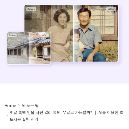
아래의 단계별 가이드를 알아보세요.
비디오/오디오
온라인 영상 편집기
Hot
search
고객센터
UniConverter 사용에 필요한 모든 정보 및 문제 해결.
온라인 사진 편집기
크리에이티브 디자인
동영상 자르기
기술 사양
지원되는 형식, 장치 및 GPU의 전체 목록.
새로운 정보
DVD / CD 사용자
UniConverter 각 버전의 최신 업데이트 정보를 알아보세요.
소셜 미디어 사용자
크리에이티브 디자인
카메라 사용자
무비 사용자
Home
AI 도구 팁
옛날 흑백 인물 사진 컬러 복원, 무료로 가능할까? ｜ AI를 이용한 초
더 많은 솔루션 알아보기
보자용 꿀팁 정리