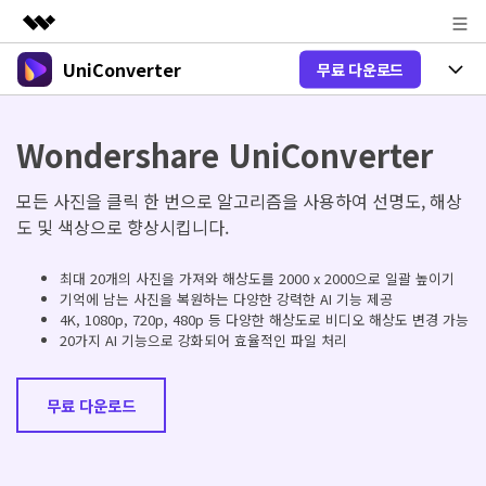
UniConverter
무료 다운로드
주요 제품
AIGC 크리에이티비티
제품 선택
비즈니스
유틸리티
Wondershare UniConverter
개요
올인원 미디어 툴박스
제품 기능
회사 소개
솔루션
모든 사진을 클릭 한 번으로 알고리즘을 사용하여 선명도, 해상
New
유니컨버터-윈도우 버전
도 및 색상으로 향상시킵니다.
뉴스룸
온라인 도구
음성 텍스트 변환
음성/동영상을 텍스트로 빠르고 정확
New
최대 20개의 사진을 가져와 해상도를 2000 x 2000으로 일괄 높이기
하게 변환하세요.
플랜 및 가격
V17 업그레이드
기억에 남는 사진을 복원하는 다양한 강력한 AI 기능 제공
온라인 오디오 편집기
4K, 1080p, 720p, 480p 등 다양한 해상도로 비디오 해상도 변경 가능
유니컨버터-맥 버전
오디오 변환
20가지 AI 기능으로 강화되어 효율적인 파일 처리
도움말 센터
Hot
블로그
동영상 변환
New
업그레이드된 뛰어난 지능형 변환 프로
Hot
도움
무료 다운로드
그램을 경험해 보세요.
DVD / CD 사용자
온라인 영상 편집기
가이드
DVD 변환
동영상 변환
AI 기능
로그인
온라인으로 시작하기
Wondershare UniConverter를 어떻게 사용하나요?