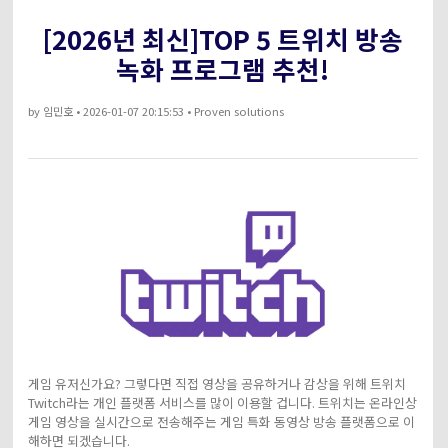
아래의 단계별 가이드를 알아보세요.
[2026년 최신]TOP 5 트위치 방송
비디오/오디오
온라인 영상 편집기
Hot
search
고객센터
녹화 프로그램 추천!
UniConverter 사용에 필요한 모든 정보 및 문제 해결.
온라인 사진 편집기
크리에이티브 디자인
by
임민호
• 2026-01-07 20:15:53 • Proven solutions
동영상 자르기
기술 사양
지원되는 형식, 장치 및 GPU의 전체 목록.
새로운 정보
DVD / CD 사용자
UniConverter 각 버전의 최신 업데이트 정보를 알아보세요.
소셜 미디어 사용자
크리에이티브 디자인
카메라 사용자
무비 사용자
게임 유저신가요? 그렇다면 직접 영상을 공유하거나 감상을 위해 트위치
Twitch라는 개인 플랫폼 서비스를 많이 이용할 겁니다. 트위치는 온라인상
더 많은 솔루션 알아보기
게임 영상을 실시간으로 전송해주는 게임 특화 동영상 방송 플랫폼으로 이
해하면 되겠습니다.