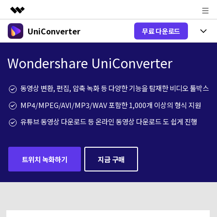
UniConverter
무료 다운로드
주요 제품
AIGC 크리에이티비티
제품 선택
비즈니스
Wondershare UniConverter
유틸리티
개요
올인원 미디어 툴박스
제품 기능
회사 소개
동영상 변환, 편집, 압축 녹화 등 다양한 기능을 탑재한 비디오 툴박스
솔루션
New
유니컨버터-윈도우 버전
뉴스룸
MP4/MPEG/AVI/MP3/WAV 포함한 1,000개 이상의 형식 지원
온라인 도구
음성 텍스트 변환
음성/동영상을 텍스트로 빠르고 정확
유튜브 동영상 다운로드 등 온라인 동영상 다운로드 도 쉽게 진행
New
하게 변환하세요.
플랜 및 가격
V17 업그레이드
온라인 오디오 편집기
유니컨버터-맥 버전
오디오 변환
도움말 센터
Hot
블로그
트위치 녹화하기
지금 구매
동영상 변환
New
업그레이드된 뛰어난 지능형 변환 프로
Hot
도움
그램을 경험해 보세요.
DVD / CD 사용자
온라인 영상 편집기
가이드
DVD 변환
동영상 변환
AI 기능
로그인
구매하기
온라인으로 시작하기
Wondershare UniConverter를 어떻게 사용하나요?