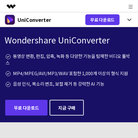
UniConverter
무료 다운로드
주요 제품
AIGC 크리에이티비티
제품 선택
비즈니스
Wondershare UniConverter
유틸리티
개요
올인원 미디어 툴박스
제품 기능
회사 소개
동영상 변환, 편집, 압축, 녹화 등 다양한 기능을 탑재한 비디오 툴박
솔루션
New
스
유니컨버터-윈도우 버전
뉴스룸
온라인 도구
음성 텍스트 변환
MP4/MPEG/AVI/MP3/WAV 포함한 1,000개 이상의 형식 지원
음성/동영상을 텍스트로 빠르고 정확
New
하게 변환하세요.
플랜 및 가격
V17 업그레이드
음성 인식, 목소리 변조, 보컬 제거 등 강력한 AI 기능
온라인 오디오 편집기
유니컨버터-맥 버전
오디오 변환
도움말 센터
Hot
블로그
동영상 변환
무료 다운로드
지금 구매
New
업그레이드된 뛰어난 지능형 변환 프로
Hot
도움
그램을 경험해 보세요.
DVD / CD 사용자
온라인 영상 편집기
가이드
DVD 변환
동영상 변환
AI 기능
로그인
구매하기
온라인으로 시작하기
Wondershare UniConverter를 어떻게 사용하나요?