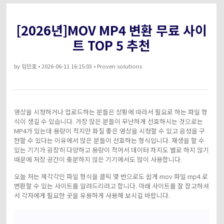
아래의 단계별 가이드를 알아보세요.
비디오/오디오
온라인 영상 편집기
[2026년]MOV MP4 변환 무료 사이
Hot
search
고객센터
트 TOP 5 추천
UniConverter 사용에 필요한 모든 정보 및 문제 해결.
온라인 사진 편집기
크리에이티브 디자인
동영상 자르기
기술 사양
by
임민호
• 2026-06-11 16:15:03 • Proven solutions
지원되는 형식, 장치 및 GPU의 전체 목록.
새로운 정보
DVD / CD 사용자
UniConverter 각 버전의 최신 업데이트 정보를 알아보세요.
영상을 시청하거나 업로드하는 분들은 상황에 따라서 필요로 하는 파일 형
소셜 미디어 사용자
식이 생길 수 있습니다. 가장 많은 분들이 무난하게 선호하시는 것으로는
MP4가 있는데 용량이 적지만 화질 좋은 영상을 시청할 수 있고 음성을 구
크리에이티브 디자인
현할 수 있다는 이유에서 많은 분들이 선호하는 형식입니다. 재생을 할 수
있는 기기가 굉장히 다양하고 용량이 적어서 데이터 차지도 별로 하지 않기
때문에 저장 공간이 충분하지 않은 기기에서도 많이 사용합니다.
카메라 사용자
오늘 저는 제각각인 파일 형식을 클릭 몇 번으로도 쉽게 mov 파일 mp4 로
무비 사용자
변환할 수 있는 사이트를 알려드리려고 합니다. 아래 사이트를 잘 참고하셔
서 각자에게 필요한 곳을 유용하게 사용해 보시길 바랍니다.
더 많은 솔루션 알아보기