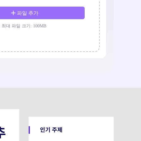
추
인기 주제