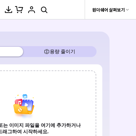
움말 센터
원더쉐어 살펴보기
원더쉐어 소개
이티브
카메라 사용
무비
온라인 사진 편집기
비디오/오디오
비티
 제품
유틸리티
비즈니스
자
사용자
양
자르기
사진 / 이미지 /
MP4 솔
이미지 변환
변환 >
이미지 압축
플레이어 >
rit
Dr.Fone
회사 소개
식, 장치 및 GPU의 전체 목록.
촬영 팁
루션
구
량 줄이
Recoverit
이미지 보정
압축 >
뉴스룸
워터마크 제거
동영상 합치기
t
AVCHD 솔루션
MKV 솔
상, 사진 등 복구
>
루션
플랜 및 가격
배경 제거
모두 온라인 기능 확인 >
e
AVI 솔루션
편집 >
음성 텍스트 변
MOV 솔
기 관리
도움말 센터
루션
환 >
 만들기
기타 인기 형식
fe
 앱
WMV 솔
공구함 >
화면 녹화 >
루션
DVD 굽기 >
MP3 솔
루션