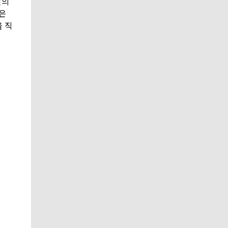
질의
은
을 직