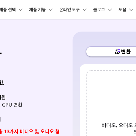
제품 선택
제품 기능
온라인 도구
블로그
도움
제품
비즈니스
회사 소개
뉴스룸
플랜 및 가격
도
유틸리티
회사 소개
DVD / CD
소셜 미디어
크리에
AI 기능
온라인 영상 편집기
원더쉐어의 스토리
어 툴박스
 제품
마인드맵 및 다이어그램
PDF 제품
동영상 크리에이티
유틸리티
사용자
사용자
디자인
고객센터
기술 사
-
DVD 변환
유튜브 동영상
동영상 
채용 정보
AI 영상 보정 >
동영상 변환
동영상 압축
AI 이미지 보정 >
-윈도우 버전
유니컨버터-맥 버전
nt
EdrawMind
PDFelement
Filmora
Recove
 사용
UniConverter 사용에 필요한 모든 정보 및 문
지원되는 형
PDF 제작 및 편집
데이터 복
제 해결.
문의하기
DVD 굽기
네이버 & 트위
동영상 용
EdrawMax
UniConverter
워터마크 제거 >
동영상 보정
동영상 음원 추출
AI 자막 생성 >
도큐먼트 클라우드
Repairi
터 동영상
기
클라우드 기반 파일 관리
손상된 동영
DemoCreator
DVD 사용팁
텍스트 음성 변환 >
오디오 변환
모두 온라인 기능 확인 >
영상 배경 바꾸기 >
PDFelement Online
화면 녹화 팁
자막 편집
Dr.Fon
무료 다운로드
!
무료 온라인 PDF 도구
모바일 기
CD 솔루션
AI 영상 요약 >
사진 배경 제거 >
GIF 움짤
HiPDF
FamiSa
지원
정보
무료 올인원 온라인 PDF 도구
자녀 보호
VOB 솔루션
GPU 변환
보컬 리무버 >
음성 변조 >
모든 제품 알아보기
무료 다운로드
더 알아보기 >
리
총 13가지 비디오 및 오디오 형