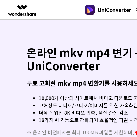
UniConverter
주요 
AIGC 크리에이티비티
개요
솔루션
New
New
New
올인원 미디
동영상 크리에이티비티
마인드맵 및 다이어그램
PDF 솔루션
엔터프라이즈
음성 텍스트 변환
가이드
온라인 오디오 편집기
DVD / CD 사용자
온라인 mkv mp4 변기 
음성/동영상을 텍스트로 빠르고 정확
유니컨버터
Filmora
EdrawMax
PDFeleme
오디오 변환
교육
Wondershare UniConverter를 어떻게
하게 변환하세요.
DVD 변환
쉽고 재미있는 영상 편집
순서도 프로그램
하나요?
UniConverter
파트너
UniConverter
EdrawMind
아래의 단계별 가이드를 알아보세요.
Hot
Hot
올인원 미디어 툴박스
마인드맵 프로그램
동영상 변환
온라인 영상 편집기
Hot
DemoCreator
무료 고화질 mkv mp4 변환기를 사용하세요
업그레이드된 뛰어난 지능형 변환 프로
강력한 화면 녹화
동영상 변환
새로운 정보
그램을 경험해 보세요.
크리에이티브 디자인
Media.io
10,000개 이상의 사이트에서 비디오 다운로드 
UniConverter 각 버전의 최신 업데이트 
동영상 자르기
AI 동영상, 이미지, 음악 생성기
고해상도 비디오/오디오/이미지를 위한 가속화된 
를 알아보세요.
더욱 쉬워진 8K 비디오 압축, 품질 손실 감소
18가지 AI 기능으로 강화되어 효율적인 파일 처
※ 온라인 버전에서는 최대 100MB 파일을 지원하며,