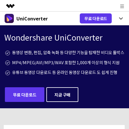
UniConverter
무료 다운로드
주요 제품
AIGC 크리에이티비티
제품 선택
비즈니스
Wondershare UniConverter
유틸리티
개요
올인원 미디어 툴박스
제품 기능
회사 소개
동영상 변환, 편집, 압축 녹화 등 다양한 기능을 탑재한 비디오 툴박스
솔루션
New
유니컨버터-윈도우 버전
뉴스룸
MP4/MPEG/AVI/MP3/WAV 포함한 1,000개 이상의 형식 지원
온라인 도구
음성 텍스트 변환
음성/동영상을 텍스트로 빠르고 정확
유튜브 동영상 다운로드 등 온라인 동영상 다운로드 도 쉽게 진행
New
하게 변환하세요.
플랜 및 가격
V17 업그레이드
온라인 오디오 편집기
유니컨버터-맥 버전
오디오 변환
도움말 센터
Hot
블로그
무료 다운로드
지금 구매
동영상 변환
New
업그레이드된 뛰어난 지능형 변환 프로
Hot
도움
그램을 경험해 보세요.
DVD / CD 사용자
온라인 영상 편집기
가이드
DVD 변환
동영상 변환
AI 기능
로그인
구매하기
온라인으로 시작하기
Wondershare UniConverter를 어떻게 사용하나요?