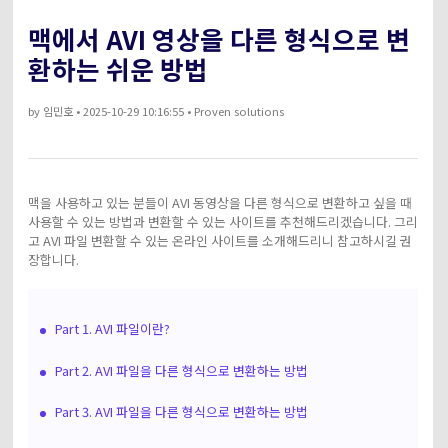
아래의 단계별 가이드를 알아보세요.
맥에서 AVI 영상을 다른 형식으로 변
비디오/오디오
온라인 영상 편집기
Hot
search
고객센터
환하는 쉬운 방법
UniConverter 사용에 필요한 모든 정보 및 문제 해결.
온라인 사진 편집기
크리에이티브 디자인
by
임민호
• 2025-10-29 10:16:55 • Proven solutions
동영상 자르기
기술 사양
지원되는 형식, 장치 및 GPU의 전체 목록.
새로운 정보
DVD / CD 사용자
맥을 사용하고 있는 분들이 AVI 동영상을 다른 형식으로 변환하고 싶을 때
사용할 수 있는 방법과 변환할 수 있는 사이트를 추천해드리겠습니다. 그리
UniConverter 각 버전의 최신 업데이트 정보를 알아보세요.
소셜 미디어 사용자
고 AVI 파일 변환할 수 있는 온라인 사이트를 소개해드리니 참고하시길 권
장합니다.
크리에이티브 디자인
카메라 사용자
Part 1. AVI 파일이란?
무비 사용자
Part 2. AVI 파일을 다른 형식으로 변환하는 방법
더 많은 솔루션 알아보기
Part 3. AVI 파일을 다른 형식으로 변환하는 방법