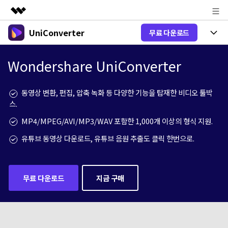
UniConverter
무료 다운로드
주요 제품
AIGC 크리에이티비티
제품 선택
비즈니스
Wondershare UniConverter
유틸리티
개요
올인원 미디어 툴박스
제품 기능
회사 소개
동영상 변환, 편집, 압축 녹화 등 다양한 기능을 탑재한 비디오 툴박
솔루션
New
스.
유니컨버터-윈도우 버전
뉴스룸
온라인 도구
음성 텍스트 변환
MP4/MPEG/AVI/MP3/WAV 포함한 1,000개 이상의 형식 지원.
음성/동영상을 텍스트로 빠르고 정확
New
하게 변환하세요.
플랜 및 가격
V17 업그레이드
유튜브 동영상 다운로드, 유튜브 음원 추출도 클릭 한번으로.
온라인 오디오 편집기
유니컨버터-맥 버전
오디오 변환
도움말 센터
Hot
블로그
동영상 변환
무료 다운로드
지금 구매
New
업그레이드된 뛰어난 지능형 변환 프로
Hot
도움
그램을 경험해 보세요.
DVD / CD 사용자
온라인 영상 편집기
가이드
DVD 변환
동영상 변환
AI 기능
로그인
구매하기
온라인으로 시작하기
Wondershare UniConverter를 어떻게 사용하나요?