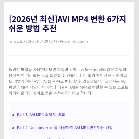
아래의 단계별 가이드를 알아보세요.
비디오/오디오
온라인 영상 편집기
[2026년 최신]AVI MP4 변환 6가지
Hot
search
고객센터
쉬운 방법 추천
UniConverter 사용에 필요한 모든 정보 및 문제 해결.
온라인 사진 편집기
크리에이티브 디자인
동영상 자르기
기술 사양
by
임민호
• 2026-01-07 20:15:41 • Proven solutions
지원되는 형식, 장치 및 GPU의 전체 목록.
새로운 정보
DVD / CD 사용자
UniConverter 각 버전의 최신 업데이트 정보를 알아보세요.
동영상 파일을 사용하다 보면 파일명 뒤에 .avi 또는 .mp4와 같은 파일의
소셜 미디어 사용자
형식 명이 따라붙는 것을 확인할 수 있습니다. 이 둘의 차이점은 무엇이고
또 어떻게 하면 AVI 파일을 MP4로 변환 할 수 있을까요? 이 글에서는 AVI
크리에이티브 디자인
파일과 MP4 파일의 차이점과 더불어 AVI를 MP4로 변환할 수 있는 소프트
웨어와 온라인 사이트 등을 추천해드리려고 합니다.
카메라 사용자
무비 사용자
Part 1. AVI MP4 소개 및 비교
Part 2. Uniconverter를 사용하여 AVI MP4 변환하는 방법
더 많은 솔루션 알아보기